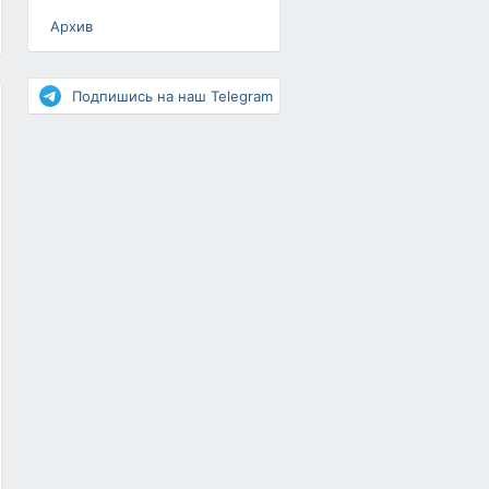
Архив
Разное
Повышение рейтинга
Подпишись на наш Telegram
Письма-цепочки
«Взгляд» — шоу о ВКонтакте