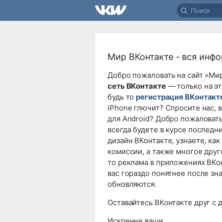
Мир ВКонтакте - вся инфо
Добро пожаловать на сайт «Ми
сеть ВКонтакте
— только на эт
будь то
регистрация ВКонтакт
iPhone глючит? Спросите нас, 
для Android? Добро пожаловать
всегда будете в курсе последн
дизайн ВКонтакте, узнаете, как
комиссии, а также многое друго
то реклама в приложениях ВКо
вас гораздо понятнее после з
обновляются.
Оставайтесь ВКонтакте друг с д
Искренне ваши,