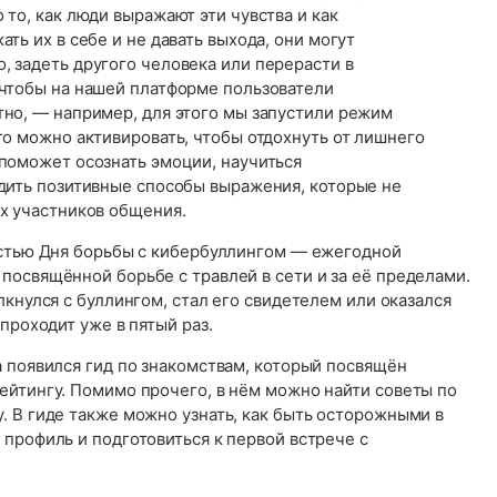
 то, как люди выражают эти чувства и как
ть их в себе и не давать выхода, они могут
, задеть другого человека или перерасти в
 чтобы на нашей платформе пользователи
тно, — например, для этого мы запустили режим
го можно активировать, чтобы отдохнуть от лишнего
 поможет осознать эмоции, научиться
одить позитивные способы выражения, которые не
их участников общения.
астью Дня борьбы с кибербуллингом — ежегодной
посвящённой борьбе с травлей в сети и за её пределами.
лкнулся с буллингом, стал его свидетелем или оказался
проходит уже в пятый раз.
а появился гид по знакомствам, который посвящён
ейтингу. Помимо прочего, в нём можно найти советы по
. В гиде также можно узнать, как быть осторожными в
профиль и подготовиться к первой встрече с