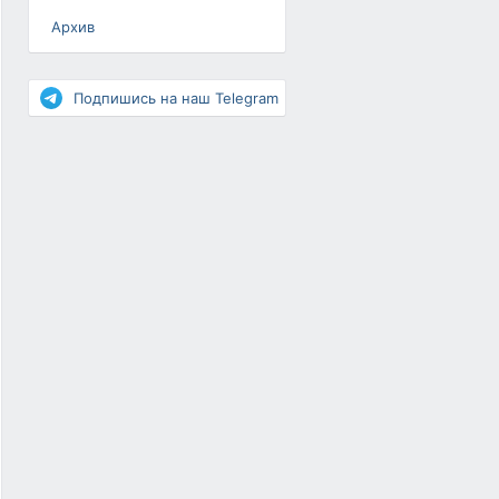
Архив
Разное
Повышение рейтинга
Подпишись на наш Telegram
Письма-цепочки
«Взгляд» — шоу о ВКонтакте