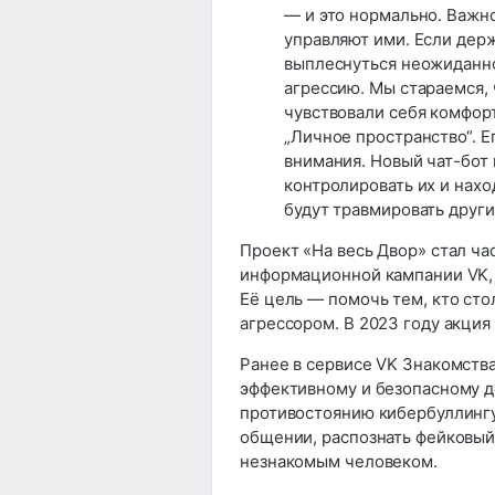
— и это нормально. Важно
управляют ими. Если держа
выплеснуться неожиданно
агрессию. Мы стараемся,
чувствовали себя комфор
„Личное пространство“. Е
внимания. Новый чат-бот
контролировать их и нах
будут травмировать друг
Проект «На весь Двор» стал ч
информационной кампании VK, 
Её цель — помочь тем, кто сто
агрессором. В 2023 году акция 
Ранее в сервисе VK Знакомств
эффективному и безопасному д
противостоянию кибербуллингу
общении, распознать фейковый 
незнакомым человеком.