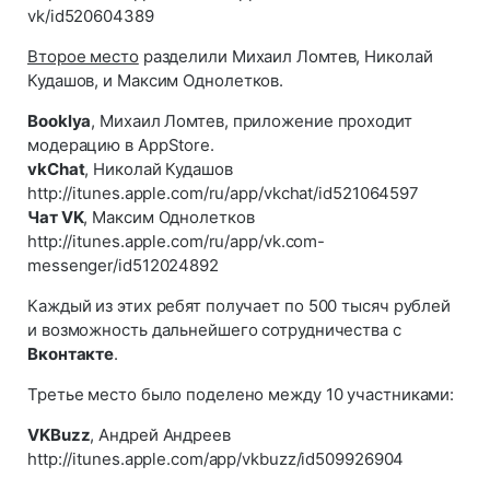
vk/id520604389
Второе место
разделили
Михаил Ломтев
,
Николай
Кудашов
, и
Максим Однолетков
.
Booklya
, Михаил Ломтев, приложение проходит
модерацию в AppStore.
vkChat
, Николай Кудашов
http://itunes.apple.com/ru/app/vkchat/id521064597
Чат VK
, Максим Однолетков
http://itunes.apple.com/ru/app/vk.com-
messenger/id512024892
Каждый из этих ребят получает по 500 тысяч рублей
и возможность дальнейшего сотрудничества с
Вконтакте
.
Третье место было поделено между 10 участниками:
VKBuzz
, Андрей Андреев
http://itunes.apple.com/app/vkbuzz/id509926904