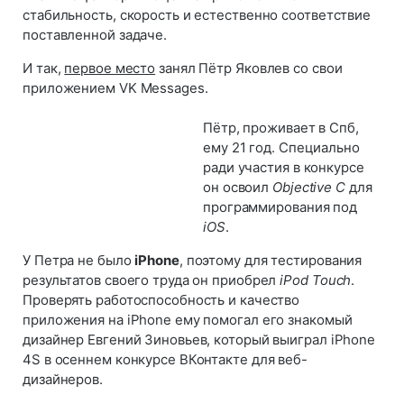
стабильность, скорость и естественно соответствие
поставленной задаче.
И так,
первое место
занял
Пётр Яковлев
со свои
приложением
VK Messages
.
Пётр, проживает в Спб,
ему 21 год. Специально
ради участия в конкурсе
он освоил
Objective C
для
программирования под
iOS
.
У Петра не было
iPhone
, поэтому для тестирования
результатов своего труда он приобрел
iPod Touch
.
Проверять работоспособность и качество
приложения на iPhone ему помогал его знакомый
дизайнер Евгений Зиновьев, который выиграл iPhone
4S в осеннем конкурсе ВКонтакте для веб-
дизайнеров.