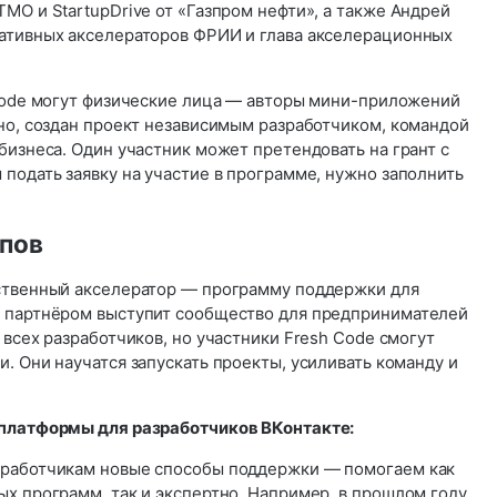
МО и StartupDrive от «Газпром нефти», а также Андрей
ативных акселераторов ФРИИ и глава акселерационных
 Code могут физические лица — авторы мини-приложений
жно, создан проект независимым разработчиком, командой
бизнеса. Один участник может претендовать на грант с
подать заявку на участие в программе, нужно заполнить
апов
ственный акселератор — программу поддержки для
о партнёром выступит сообщество для предпринимателей
 всех разработчиков, но участники Fresh Code смогут
. Они научатся запускать проекты, усиливать команду и
 платформы для разработчиков ВКонтакте:
зработчикам новые способы поддержки — помогаем как
х программ, так и экспертно. Например, в прошлом году,