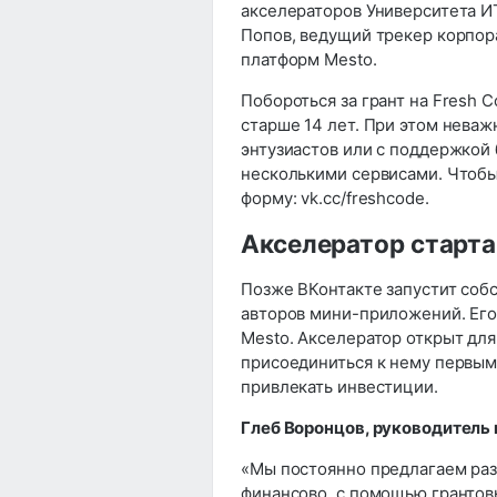
акселераторов Университета ИТ
Попов, ведущий трекер корпор
платформ Mesto.
Побороться за грант на Fresh
старше 14 лет. При этом нева
энтузиастов или с поддержкой 
несколькими сервисами. Чтобы 
форму: vk.cc/freshcode.
Акселератор старт
Позже ВКонтакте запустит соб
авторов мини-приложений. Ег
Mesto. Акселератор открыт для
присоединиться к нему первыми
привлекать инвестиции.
Глеб Воронцов, руководитель
«Мы постоянно предлагаем ра
финансово, с помощью грантовы