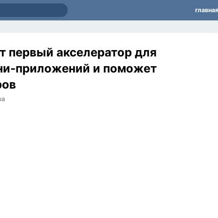
главна
т первый акселератор для
ни-приложений и поможет
ров
ра