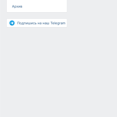
Архив
Разное
Повышение рейтинга
Подпишись на наш Telegram
Письма-цепочки
«Взгляд» — шоу о ВКонтакте