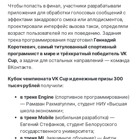
Чтобы попасть в финал, участники разрабатывали
приложения для обработки голосовых сообщений с
эффектами закадрового смеха или аплодисментов,
проектировали интерфейс вызова такси, определяли
возраст пользователей по их поведению. Задания
трека программирования подготовил
Геннадий
Короткевич, самый титулованный спортивный
программист в мире и трёхкратный победитель VK
Cup,
а задачи для остальных направлений — команда
ВКонтакте.
Кубок чемпионата VK Cup и денежные призы 300
тысяч рублей
получили:
в треке Engine
(спортивное программирование)
— Рамазан Рахматуллин, студент НИУ «‎Высшая
школа экономики»;
в треке Mobile
(мобильная разработка) —
Евгений Стефанков, студент Белорусского
государственного университета;
в треке ML
(машинное обучение) — Антон