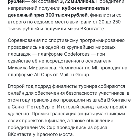
рублей
— он составил
3,72 миллиона
. Победители
направлений получили
кубки чемпионата и
денежный приз 300 тысяч рублей,
финалисты со
второго по седьмое место выиграли от 20 до 250
тысяч рублей и получили мерч ВКонтакте.
Соревнования по спортивному программированию
проводились на одной из крупнейших мировых
площадок — платформе Codeforces — при
судействе
её непосредственного основателя
Михаила Мирзаянова. Чемпионат по ML проходит на
платформе All Cups
от Mail.ru Group.
Второй год подряд финалисты турнира собираются
онлайн для обеспечения безопасности участников, в
этом году трансляцию проводили из штаба ВКонтакте
в Санкт-Петербурге. Итоговый раунд также прошёл
удалённо. Прямая трансляция защиты участниками
своих проектов в финале, а также объявление
победителей VK Cup проводились из офиса
ВКонтакте у Красного моста.