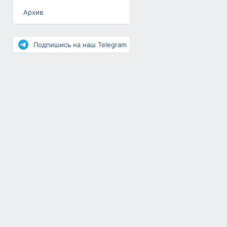
Архив
Разное
Повышение рейтинга
Подпишись на наш Telegram
Письма-цепочки
«Взгляд» — шоу о ВКонтакте