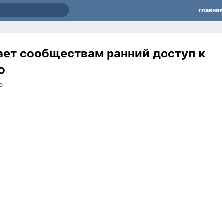
главна
ает сообществам ранний доступ к
о
а