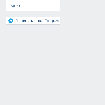
Архив
Разное
Повышение рейтинга
Подпишись на наш Telegram
Письма-цепочки
«Взгляд» — шоу о ВКонтакте