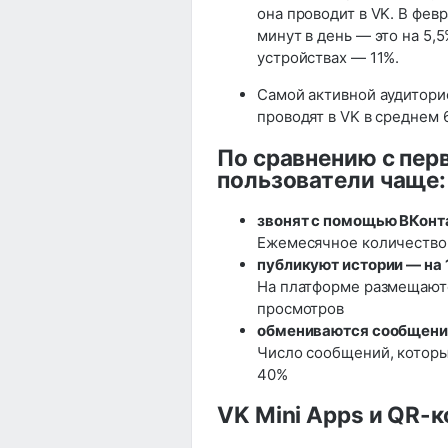
она проводит в VK. В фев
минут в день — это на 5,
устройствах — 11%.
Самой активной аудиторие
проводят в VK в среднем 
По сравнению с пер
пользователи чаще:
звонят с помощью ВКонт
Ежемесячное количество 
публикуют истории — на 
На платформе размещаютс
просмотров
обмениваются сообщен
Число сообщений, которы
40%
VK Mini Apps и QR-