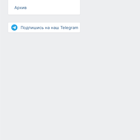
Архив
Разное
Повышение рейтинга
Подпишись на наш Telegram
Письма-цепочки
«Взгляд» — шоу о ВКонтакте