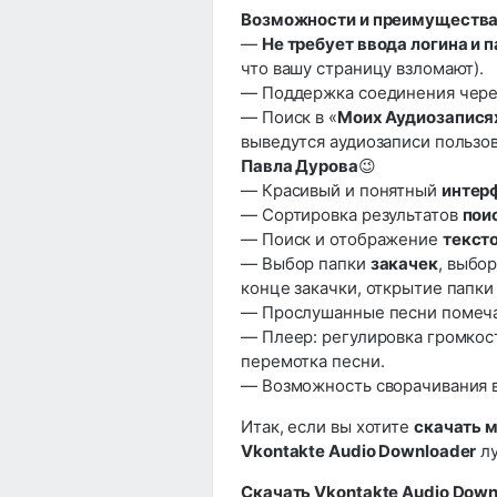
Возможности и преимущества
—
Не требует ввода логина и 
что вашу страницу взломают).
— Поддержка соединения чер
— Поиск в «
Моих Аудиозапися
выведутся аудиозаписи пользо
Павла Дурова
😉
— Красивый и понятный
интер
— Сортировка результатов
пои
— Поиск и отображение
текст
— Выбор папки
закачек
, выбо
конце закачки, открытие папки
— Прослушанные песни помечаю
— Плеер: регулировка громкости
перемотка песни.
— Возможность сворачивания в
Итак, если вы хотите
скачать 
Vkontakte Audio Downloader
лу
Скачать Vkontakte Audio Downl