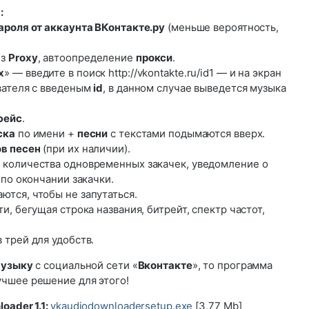
:
пароля от аккаунта ВКонтакте.ру
(меньше вероятность,
ез
Proxy
, автоопределение
прокси
.
х
» — введите в поиск http://vkontakte.ru/id1 — и на экран
вателя с введеным
id
, в данном случае выведется музыка
фейс
.
ска
по имени +
песни
с текстами подымаются вверх.
ов песен
(при их наличии).
р количества одновременных закачек, уведомление о
 по окончании закачки.
тся, чтобы не запутаться.
, бегущая строка названия, битрейт, спектр частот,
 трей для удобств.
музыку
с социальной сети «
Вконтакте
», то программа
чшее решение для этого!
oader 1.1:
vkaudiodownloadersetup.exe
[3,77 Mb]