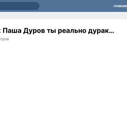
главна
: Паша Дуров ты реально дурак…
тров