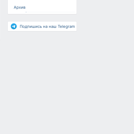
Архив
Разное
Повышение рейтинга
Подпишись на наш Telegram
Письма-цепочки
«Взгляд» — шоу о ВКонтакте