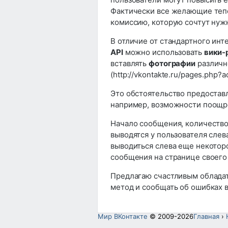
Фактически все желающие теп
комиссию, которую сочтут нужн
В отличие от стандартного инт
API
можно использовать
вики-
вставлять
фотографии
различно
(http://vkontakte.ru/pages.php?a
Это обстоятельство предостав
например, возможности поощр
Начало сообщения, количество
выводятся у пользователя слев
выводиться слева еще некотор
сообщения на странице своего
Предлагаю счастливым обладат
метод и сообщать об ошибках 
Мир ВКонтакте
© 2009-2026
Главная
›