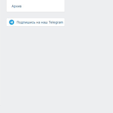
Архив
Разное
Повышение рейтинга
Подпишись на наш Telegram
Письма-цепочки
«Взгляд» — шоу о ВКонтакте