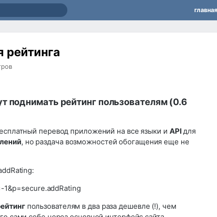
главна
я рейтинга
тров
т поднимать рейтинг пользователям (0.6
бесплатный перевод приложений на все языки и
API
для
лений
, но раздача возможностей обогащения еще не
addRating:
o=-1&p=secure.addRating
ейтинг
пользователям в два раза дешевле (!), чем
го сами себе через основной интерфейс сайта.