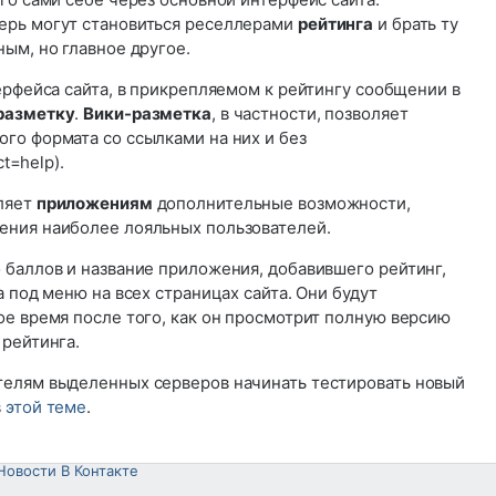
ерь могут становиться реселлерами
рейтинга
и брать ту
ым, но главное другое.
ерфейса сайта, в прикрепляемом к рейтингу сообщении в
разметку
.
Вики-разметка
, в частности, позволяет
го формата со ссылками на них и без
ct=help).
ляет
приложениям
дополнительные возможности,
ения наиболее лояльных пользователей.
 баллов и название приложения, добавившего рейтинг,
а под меню на всех страницах сайта. Они будут
ое время после того, как он просмотрит полную версию
 рейтинга.
елям выделенных серверов начинать тестировать новый
в
этой теме
.
Новости В Контакте