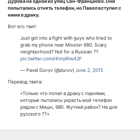
Дурова на одной из улиц Сан-Франциско. Они
попытались отнять телефон, но Павел вступил с
ними в драку.
Вот его твит:
Just got into a fight with guys who tried to
grab my phone near Mission 980. Scary
neighborhood? Not for a Russian ??
pic.twitter.com/rKmyRIw42F
— Pavel Durov (@durov)
June 2, 2015
Перевод твита:
«Только что попал в драку с парнями,
которые пытались украсть мой телефон
рядом с Мишн, 980. Жуткий район? Не для
русского ??»