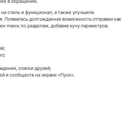
нее в обращении.
 на стиль и функционал, а также улучшили
. Появилась долгожданная возможность отправки как
шен поиск по разделам, добавив кучу параметров.
й;
ео;
ждения, списки друзей;
й и сообществ на экране «Пуск».