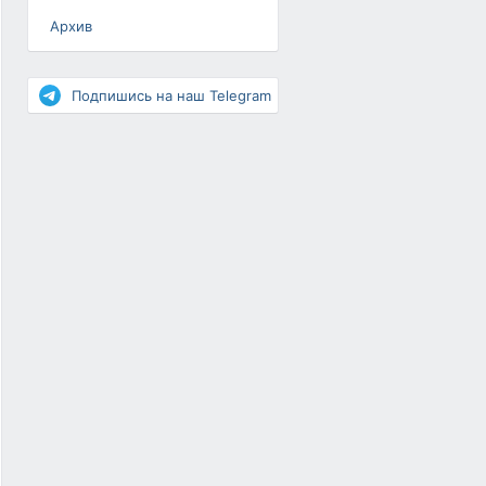
Архив
Разное
Повышение рейтинга
Подпишись на наш Telegram
Письма-цепочки
«Взгляд» — шоу о ВКонтакте