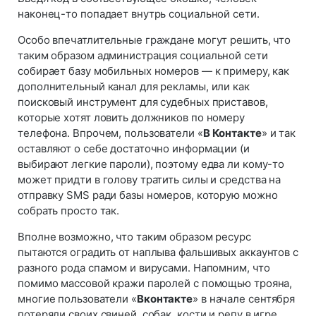
наконец-то попадает внутрь социальной сети.
Особо впечатлительные граждане могут решить, что
таким образом администрация социальной сети
собирает базу мобильных номеров — к примеру, как
дополнительный канал для рекламы, или как
поисковый инструмент для судебных приставов,
которые хотят ловить должников по номеру
телефона. Впрочем, пользователи «
В Контакте
» и так
оставляют о себе достаточно информации (и
выбирают легкие пароли), поэтому едва ли кому-то
может придти в голову тратить силы и средства на
отправку SMS ради базы номеров, которую можно
собрать просто так.
Вполне возможно, что таким образом ресурс
пытаются оградить от наплыва фальшивых аккаунтов с
разного рода спамом и вирусами. Напомним, что
помимо массовой кражи паролей с помощью трояна,
многие пользователи «
Вконтакте
» в начале сентября
потеряли своих свиней, собак, кости и репу в игре