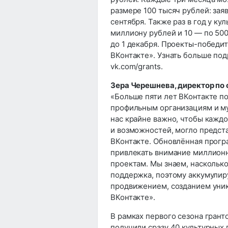
размере 100 тысяч рублей: заяв
сентября. Также раз в год у ку
миллиону рублей и 10 — по 500
до 1 декабря. Проекты-победит
ВКонтакте». Узнать больше под
vk.com/grants.
Зера Черешнева, директор по
«Больше пяти лет ВКонтакте п
профильным организациям и му
нас крайне важно, чтобы каждо
и возможностей, могло предста
ВКонтакте. Обновлённая прогр
привлекать внимание миллионн
проектам. Мы знаем, наскольк
поддержка, поэтому аккумулир
продвижением, созданием уник
ВКонтакте».
В рамках первого сезона гран
получили сразу 40 культурных 