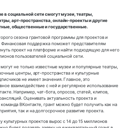
е в социальной сети смогут музеи, театры,
тры, арт-пространства, онлайн-проекты и другие
тные, общественные и государственные.
торого сезона грантовой программы для проектов и
. Финансовая поддержка поможет представителям
нуть проект на платформе и найти подходящую для него
лионов пользователей социальной сети.
т могут не только известные музеи и популярные театры,
вочные центры, арт-пространства и культурные
писчиков не имеет значения. Главное, это
вное взаимодействие с ней и регулярное использование
акте. Например, чат-бота, опросов, статей, клипов,
рансляций. Оценивать актуальность проекта и
команда ВКонтакте, грант можно будет получить как на
иятия, так и на долгосрочное развитие проекта.
у культурных проектов вырос с 14 до 15 миллионов
но будет подавать заявку на ежеквартальный грант в