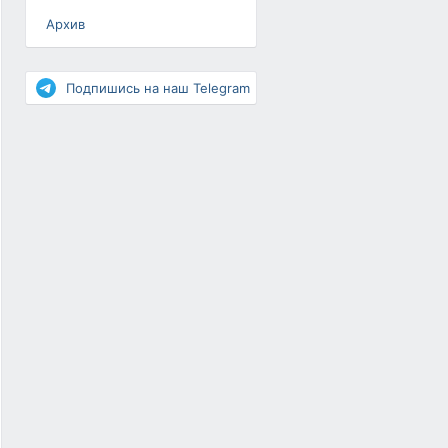
Архив
Разное
Повышение рейтинга
Подпишись на наш Telegram
Письма-цепочки
«Взгляд» — шоу о ВКонтакте