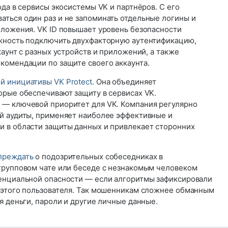
ода в сервисы экосистемы VK и партнёров. С его
ться один раз и не запоминать отдельные логины и
иложения. VK ID повышает уровень безопасности
жность подключить двухфакторную аутентификацию,
каунт с разных устройств и приложений, а также
комендации по защите своего аккаунта.
й инициативы VK Protect
. Она объединяет
орые обеспечивают защиту в сервисах VK.
— ключевой приоритет для VK. Компания регулярно
й аудиты, применяет наиболее эффективные и
 в области защиты данных и привлекает сторонних
преждать
о подозрительных собеседниках в
групповом чате или беседе с незнакомым человеком
енциальной опасности — если алгоритмы зафиксировали
 этого пользователя. Так мошенникам сложнее обманным
я деньги, пароли и другие личные данные.