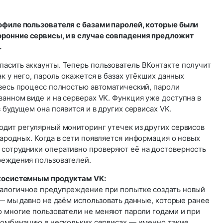
офиле пользователя с базами паролей, которые были
ронние сервисы, и в случае совпадения предложит
.
асить аккаунты. Теперь пользователь ВКонтакте получит
ак у него, пароль окажется в базах утёкших данных
 весь процесс полностью автоматический, пароли
анном виде и на серверах VK. Функция уже доступна в
 будущем она появится и в других сервисах VK.
одит регулярный мониторинг утечек из других сервисов
ародных. Когда в сети появляется информация о новых
сотрудники оперативно проверяют её на достоверность
реждения пользователей.
экосистемным продуктам VK:
алогичное предупреждение при попытке создать новый
 — мы давно не даём использовать данные, которые ранее
о многие пользователи не меняют пароли годами и при
 комбинацию в нескольких сервисах — именно такие