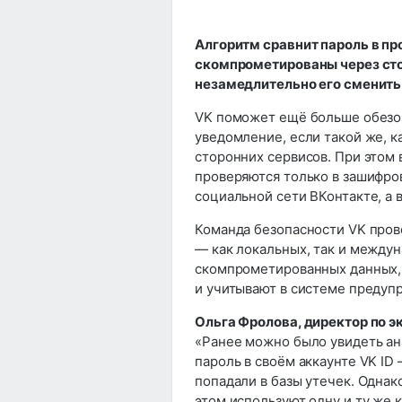
Алгоритм сравнит пароль в пр
скомпрометированы через сто
незамедлительно его сменить
VK поможет ещё больше обезоп
уведомление, если такой же, к
сторонних сервисов. При этом
проверяются только в зашифров
социальной сети ВКонтакте, а в
Команда безопасности VK пров
— как локальных, так и междун
скомпрометированных данных, 
и учитывают в системе предуп
Ольга Фролова, директор по 
«Ранее можно было увидеть ан
пароль в своём аккаунте VK ID
попадали в базы утечек. Однак
этом используют одну и ту же