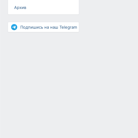
Архив
Разное
Повышение рейтинга
Подпишись на наш Telegram
Письма-цепочки
«Взгляд» — шоу о ВКонтакте