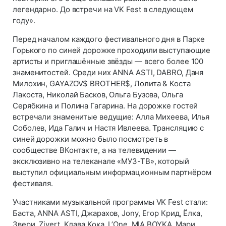
легендарно. До встречи на VK Fest в следующем
году».
Перед началом каждого фестивального дня в Парке
Горького по синей дорожке проходили выступающие
артисты и приглашённые звёзды — всего более 100
знаменитостей. Среди них ANNA ASTI, DABRO, Даня
Милохин, GAYAZOV$ BROTHER$, Лолита & Коста
Лакоста, Николай Басков, Ольга Бузова, Ольга
Серябкина и Полина Гагарина. На дорожке гостей
встречали знаменитые ведущие: Алла Михеева, Илья
Соболев, Ида Галич и Настя Ивлеева. Трансляцию с
синей дорожки можно было посмотреть в
сообществе ВКонтакте, а на телевидении —
эксклюзивно на телеканале «МУЗ-ТВ», который
выступил официальным информационным партнёром
фестиваля.
Участниками музыкальной программы VK Fest стали:
Баста, ANNA ASTI, Джарахов, Jony, Егор Крид, Ёлка,
Звери, Zivert, Клава Кока, L’One, MIA BOYKA, Мари