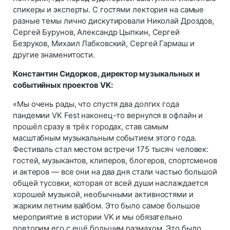
спикеры и эксперты. С гостями лектория на самые
разные темы лично дискутировали Николай Дроздов,
Сергей Бурунов, Александр Цыпкин, Сергей
Безруков, Михаил Лабковский, Сергей Гармаш и
другие знаменитости.
Константин Сидорков, директор музыкальных и
событийных проектов VK:
«Мы очень рады, что спустя два долгих года
пандемии VK Fest наконец-то вернулся в офлайн и
прошёл сразу в трёх городах, став самым
масштабным музыкальным событием этого года.
Фестиваль стал местом встречи 175 тысяч человек:
гостей, музыкантов, клиперов, блогеров, спортсменов
и актеров — все они на два дня стали частью большой
общей тусовки, которая от всей души наслаждается
хорошей музыкой, необычными активностями и
жарким летним вайбом. Это было самое большое
мероприятие в истории VK и мы обязательно
повторим его с ещё большим размахом. Это было