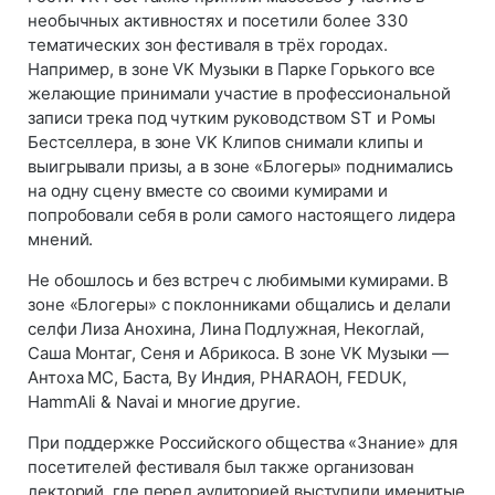
необычных активностях и посетили более 330
тематических зон фестиваля в трёх городах.
Например, в зоне VK Музыки в Парке Горького все
желающие принимали участие в профессиональной
записи трека под чутким руководством ST и Ромы
Бестселлера, в зоне VK Клипов снимали клипы и
выигрывали призы, а в зоне «Блогеры» поднимались
на одну сцену вместе со своими кумирами и
попробовали себя в роли самого настоящего лидера
мнений.
Не обошлось и без встреч с любимыми кумирами. В
зоне «Блогеры» с поклонниками общались и делали
селфи Лиза Анохина, Лина Подлужная, Некоглай,
Саша Монтаг, Сеня и Абрикоса. В зоне VK Музыки —
Антоха МС, Баста, By Индия, PHARAOH, FEDUK,
HammAli & Navai и многие другие.
При поддержке Российского общества «Знание» для
посетителей фестиваля был также организован
лекторий, где перед аудиторией выступили именитые