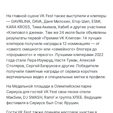
На главной сцене VK Fest также выступили и клиперы
— GAVRILINA, DAVA, Даня Милохин, Егор Шип, ESMI,
KARA KROSS, Тима Акимов, Хабиб и другие участники
«Клипового джема». Там же 24 июля были объявлены
результаты первой «Премии VK Клипов»: 14 лучших
клиперов получили награды в 12 номинациях — от
«самого смешного» или «семейного» блогера до
«прорывного» и «яркого». Лучшими клиперами 2022
года стали Лера Изумруд, Настя Туман, Алексей
Столяров, Сергей Безруков и другие. Победители
получили памятные награды от сервиса коротких
вертикальных видео и специальные метки в профиле.
На Медальной площади в Олимпийском парке
Сириуса для гостей VK Fest свои песни спели
МакSим, DJ SMASH, Ramil’ и группа ХЛЕБ. Ведущим
фестиваля в Сириусе был Стас Ярушин.
Гости VK Fest также приняли массовое участие в