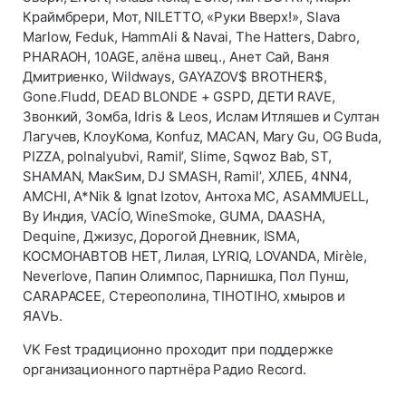
Краймбрери, Мот, NILETTO, «Руки Вверх!», Slava
Marlow, Feduk, HammAli & Navai, The Hatters, Dabro,
PHARAOH, 10AGE, алёна швец., Анет Сай, Ваня
Дмитриенко, Wildways, GAYAZOV$ BROTHER$,
Gone.Fludd, DEAD BLONDE + GSPD, ДЕТИ RAVE,
Звонкий, Зомба, Idris & Leos, Ислам Итляшев и Султан
Лагучев, КлоуКома, Konfuz, MACAN, Mary Gu, OG Buda,
PIZZA, polnalyubvi, Ramil’, Slime, Sqwoz Bab, ST,
SHAMAN, МакSим, DJ SMASH, Ramil’, ХЛЕБ, 4NN4,
AMCHI, A*Nik & Ignat Izotov, Антоха МC, ASAMMUELL,
By Индия, VACÍO, WineSmoke, GUMA, DAASHA,
Dequine, Джизус, Дорогой Дневник, ISMA,
КОСМОНАВТОВ НЕТ, Лилая, LYRIQ, LOVANDA, Mirèle,
Neverlove, Папин Олимпос, Парнишка, Пол Пунш,
CARAPACEE, Стереополина, TIHOTIHO, хмыров и
ЯАVЬ.
VK Fest традиционно проходит при поддержке
организационного партнёра Радио Record.