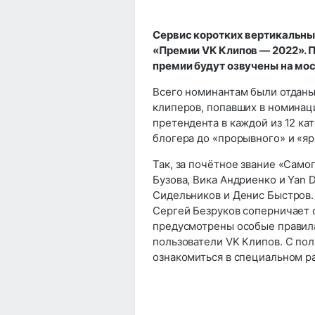
Сервис коротких вертикальны
«Премии VK Клипов — 2022». П
премии будут озвучены на мос
Всего номинантам были отданы 
клиперов, попавших в номинац
претендента в каждой из 12 к
блогера до «прорывного» и «яр
Так, за почётное звание «Само
Бузова, Вика Андриенко и Yan 
Сидельников и Денис Быстров.
Сергей Безруков соперничает
предусмотрены особые правила
пользователи VK Клипов. С по
ознакомиться в специальном р