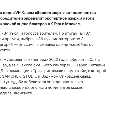
х видео VK Клипы объявил шорт-лист номинантов
обедителей определит экспертное жюри, а итоги
ковской сцене блогеров VK Fest в Москве.
734 тысячи голосов зрителей. По итогам из 107
ии премии, выбраны 36 лучших авторов: по 3
атегорий — от «самого смешного» или «семейного»
кого».
го музыкального клипера» 2022 года поборются Ольга
Dilan, а за «Самого смешного клипера» — Хабиб, Виталий
 Для номинации «Приз зрительских симпатий», в которой
 с SAMCHUK_STUDIO и Вадимом Спириденковым,
: тут судьбу победителя определяли только
лным списком шорт-листа номинантов можно
азделе ВКонтакте.