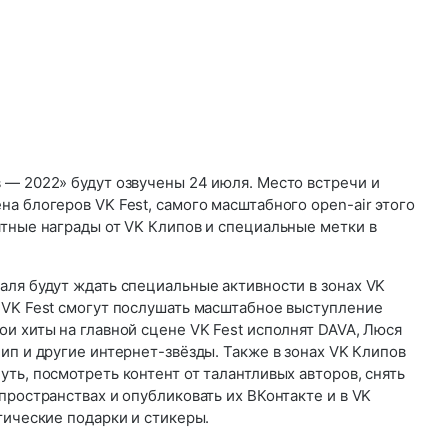
 — 2022» будут озвучены 24 июля. Место встречи и
а блогеров VK Fest, самого масштабного open-air этого
ятные награды от VK Клипов и специальные метки в
аля будут ждать специальные активности в зонах VK
 VK Fest смогут послушать масштабное выступление
и хиты на главной сцене VK Fest исполнят DAVA, Люся
ип и другие интернет-звёзды. Также в зонах VK Клипов
ть, посмотреть контент от талантливых авторов, снять
пространствах и опубликовать их ВКонтакте и в VK
тические подарки и стикеры.