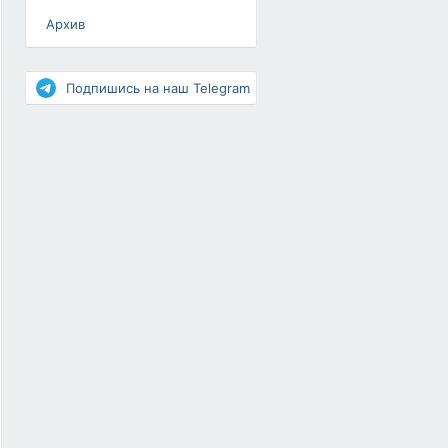
Архив
Разное
Повышение рейтинга
Подпишись на наш Telegram
Письма-цепочки
«Взгляд» — шоу о ВКонтакте