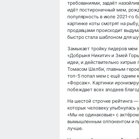
требованиями, задаёт назойли
идёт постироничный мем, рожд
популярность в июле 2021-го б
картинке коты смотрят на рыбу
продавцами происходит выдума
быстро стала шаблоном для шу
Замыкает тройку лидеров мем «
«Добрыня Никитич и Змей Горы
идеи, и действительно хитрые 
Томасом Шелби, главным герое
топ-5 попал мем с ещё одним
«Форсаж». Картинки иронизирую
побеждает всех злодеев благо
На шестой строчке рейтинга — 
которых человеку улыбнулась у
«Мы не одинаковые» с актёром
вымышленным оппонентом и пр
лучше.