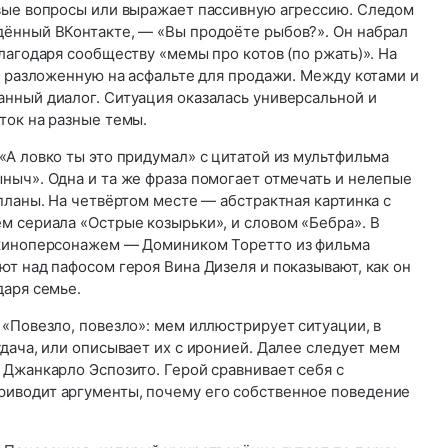
вые вопросы или выражает пассивную агрессию. Следом
ённый ВКонтакте, — «Вы продоёте рыбов?». Он набрал
лагодаря сообществу «мемы про котов (по ржать)». На
, разложенную на асфальте для продажи. Между котами и
нный диалог. Ситуация оказалась универсальной и
ток на разные темы.
А ловко ты это придумал» с цитатой из мультфильма
ныч». Одна и та же фраза помогает отмечать и нелепые
планы. На четвёртом месте — абстрактная картинка с
м сериала «Острые козырьки», и словом «Бебра». В
 киноперсонажем — Домиником Торетто из фильма
т над пафосом героя Вина Дизеля и показывают, как он
даря семье.
«Повезло, повезло»: мем иллюстрирует ситуации, в
дача, или описывает их с иронией. Далее следует мем
 Джанкарло Эспозито. Герой сравнивает себя с
иводит аргументы, почему его собственное поведение