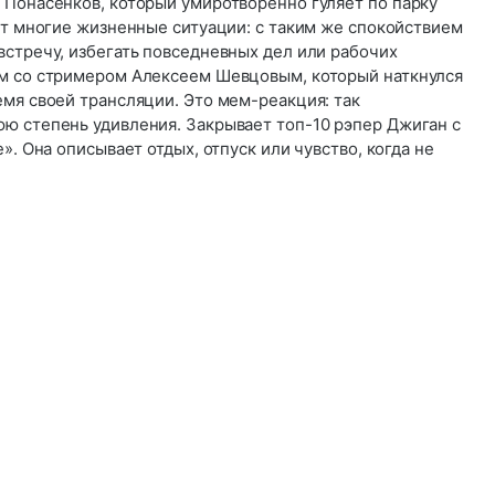
 Понасенков, который умиротворённо гуляет по парку
ет многие жизненные ситуации: с таким же спокойствием
встречу, избегать повседневных дел или рабочих
м со стримером Алексеем Шевцовым, который наткнулся
мя своей трансляции. Это мем-реакция: так
ю степень удивления. Закрывает топ-10 рэпер Джиган с
». Она описывает отдых, отпуск или чувство, когда не