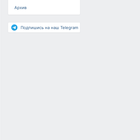
Архив
Разное
Повышение рейтинга
Подпишись на наш Telegram
Письма-цепочки
«Взгляд» — шоу о ВКонтакте