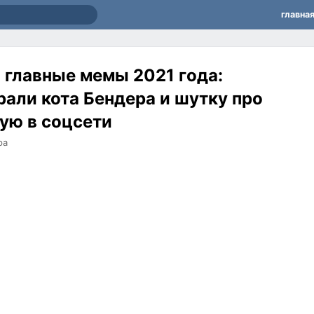
главна
 главные мемы 2021 года:
али кота Бендера и шутку про
ую в соцсети
ра