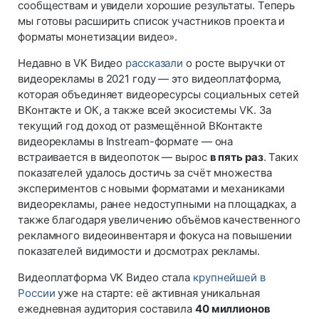
сообществам и увидели хорошие результаты. Теперь
мы готовы расширить список участников проекта и
форматы монетизации видео».
Недавно в VK Видео
рассказали
о росте выручки от
видеорекламы в 2021 году — это видеоплатформа,
которая объединяет видеоресурсы социальных сетей
ВКонтакте и ОК, а также всей экосистемы VK. За
текущий год доход от размещённой ВКонтакте
видеорекламы в Instream-формате — она
встраивается в видеопоток — вырос
в пять раз
. Таких
показателей удалось достичь за счёт множества
экспериментов с новыми форматами и механиками
видеорекламы, ранее недоступными на площадках, а
также благодаря увеличению объёмов качественного
рекламного видеоинвентаря и фокуса на повышении
показателей видимости и досмотрах рекламы.
Видеоплатформа VK Видео стала
крупнейшей в
России
уже на старте: её активная уникальная
ежедневная аудитория составила
40 миллионов