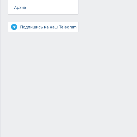
Архив
Разное
Повышение рейтинга
Подпишись на наш Telegram
Письма-цепочки
«Взгляд» — шоу о ВКонтакте