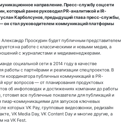
муникационное направление. Пресс-службу соцсети
н, который ранее руководил PR-аналитикой и IR-
услан Карболсунов, предыдущий глава пресс-службы,
 — он стал руководителем коммуникаций платформы
я Александр Проскурин будет публичным представителем
руется на работе с классическими и новыми медиа, а
тношений с журналистами и медиаменеджерами.
анде социальной сети в 2014 году в качестве
я работы с партнёрами и реализации спецпроектов. В
сти координатора публичных коммуникаций в PR-
ий круг вопросов — от планирования продуктовых
ётов об инфоповодах и достижениях компании до работы
 готовил все публичные показатели для публикаций и
я пиар-коммуникациями для запусков ключевых
сле которых VK Pay, групповые видеозвонки, редизайн
те, VK Media Day, VK Content Day и многие другие, а
 на VK Fest.