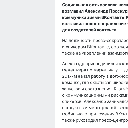
Социальная сеть усилила ком
возглавил Александр Проскури
коммуникациями ВКонтакте. Р
возглавил новое направление
для создателей контента.
На должности пресс-секретар
и спикером ВКонтакте, сфокуси
также на укреплении взаимоо
Александр присоединился к ком
менеджера по маркетингу — дл
2017-м начал работу в должно
команде, где охватывал широк
запусков и составления IR-отч
с коммуникационными рисками,
спикеров. Александр занималс
продуктов и мероприятий, в чи
мобильного приложения ВКонтак
также руководил пресс-центром