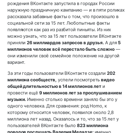
рождения ВКонтакте запустила в городах России
наружную праздничную кампанию — и в пяти роликах
рассказала забавные факты о том, что произошло в
социальной сети за 15 лет. Любопытные факты
появляются как раз из разбитой пиньяты. Из них
можно узнать, что за 15 лет пользователи ВКонтакте
приняли
26 миллиардов запросов в друзья.
А для
5
миллионов человек всё перестало быть сложно
—
они изменили своё семейное положение на другой
вариант.
За эти годы пользователи ВКонтакте создали
202
миллиона сообществ,
успели посмотреть
видео
общей длительностью в 14 миллионов лет
и
провести ещё
9 миллионов лет за прослушиванием
музыки.
Именно столько времени заняло бы это у
одного человека. Для сравнения: род Homo, к
которому относится человек, появился около 2,8
миллиона лет назад. Оказалось и то, что за 15 лет у
пользователей ВКонтакте было
823 миллиона
поводов послушать Валерия Меладзе:
именно