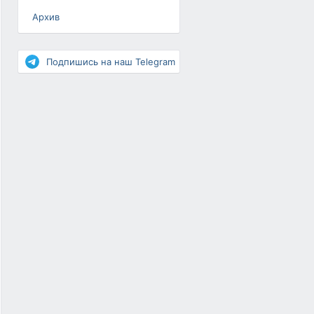
Архив
Разное
Повышение рейтинга
Подпишись на наш Telegram
Письма-цепочки
«Взгляд» — шоу о ВКонтакте