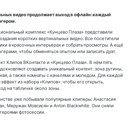
ьных видео продолжает выход в офлайн: каждый
огером.
циональный комплекс «Кунцево Плаза» представили
оздания коротких вертикальных видео. Все посетители
ики в красочных интерьерах и собрать просмотры. А ещё
герами, чтобы обменяться опытом или записать дуэт.
ект Клипов ВКонтакте и «Кунцево Плаза». В нём пять
дохновляют создавать уникальный контент: зона рутины,
иная, а также комнаты с качелями и мопедом. Для каждой
эффект из набора «Клипов»: чтобы его открыть,
од на табличке около зоны.
нстве уже побывали популярные клиперы: Анастасия
н, Меружан Мовсисян и Anton Blackwhite. Они сняли
 героями фотосессии.