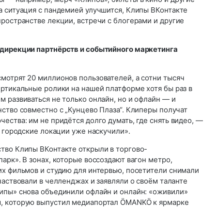
а ситуация с пандемией улучшится, Клипы ВКонтакте
ространстве лекции, встречи с блогерами и другие
 дирекции партнёрств и событийного маркетинга
мотрят 20 миллионов пользователей, а сотни тысяч
ртикальные ролики на нашей платформе хотя бы раз в
 развиваться не только онлайн, но и офлайн — и
ство совместно с „Кунцево Плаза“. Клиперы получат
ества: им не придётся долго думать, где снять видео, —
а городские локации уже наскучили».
тво Клипы ВКонтакте открыли в торгово-
арк». В зонах, которые воссоздают вагон метро,
их фильмов и студию для интервью, посетители снимали
частвовали в челленджах и заявляли о своём таланте
ипы» снова объединили офлайн и онлайн: «оживили»
, которую выпустил медиапортал ÖMANKÖ к ярмарке