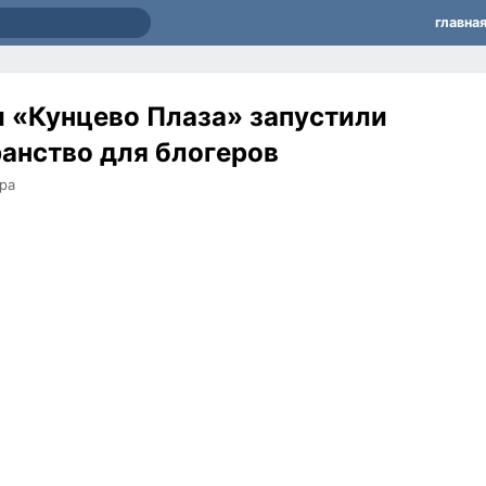
главна
и «Кунцево Плаза» запустили
анство для блогеров
ра