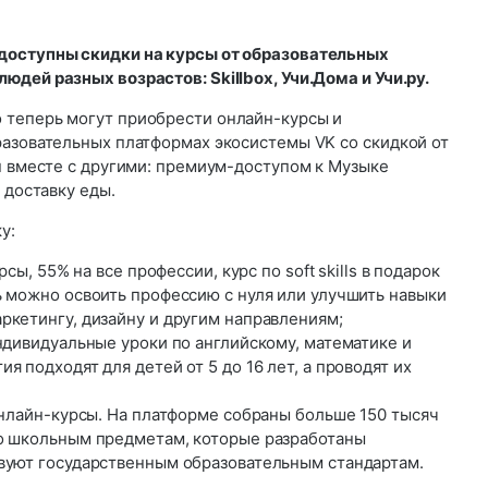
доступны скидки на курсы от образовательных
дей разных возрастов: Skillbox, Учи.Дома и Учи.ру.
 теперь могут приобрести онлайн-курсы и
разовательных платформах экосистемы VK со скидкой от
н вместе с другими: премиум-доступом к Музыке
 доставку еды.
у:
рсы, 55% на все профессии, курс по soft skills в подарок
ь можно освоить профессию с нуля или улучшить навыки
ркетингу, дизайну и другим направлениям;
ндивидуальные уроки по английскому, математике и
я подходят для детей от 5 до 16 лет, а проводят их
онлайн-курсы. На платформе собраны больше 150 тысяч
о школьным предметам, которые разработаны
вуют государственным образовательным стандартам.