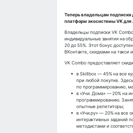
Теперь владельцам подписки 
платформ экосистемы VK для лю
Владельцы подписки VK Combo
индивидуальные занятия на об
20 до 55%. Этот бонус доступе
ВКонтакте, скидками на такси и
VK Combo предоставляет скидк
в Skillbox — 45% на все ку
при любой покупке. Здес
по программированию, ма
в «Учи. Дома» — 20% на и
программированию. Заняти
опытные репетиторы;
в «Учи.ру» — 20% на все 
интерактивных заданий п
методистами и соответст