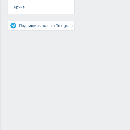
Архив
Разное
Повышение рейтинга
Подпишись на наш Telegram
Письма-цепочки
«Взгляд» — шоу о ВКонтакте