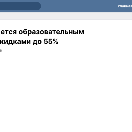
главна
ется образовательным
скидками до 55%
а