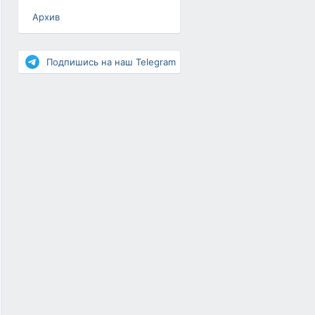
Архив
Разное
Повышение рейтинга
Подпишись на наш Telegram
Письма-цепочки
«Взгляд» — шоу о ВКонтакте