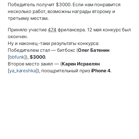
Победитель получит $3000. Если нам понравится
несколько работ, возможны награды второму и
третьему местам.
Приняло участие
474
фрилансера. 12 мая конкурс был
окончен.
Ну и наконец-таки результаты конкурса:
Победителем стал — битбокс (
Олег Батенин
[
bbfunk
]),
$3000
.
Второе место занял — (
Карен Исраелян
[
ya_kareshka
]), поощрительный приз
iPhone 4
.