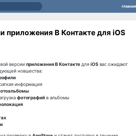
главна
и приложения В Контакте для iOS
овой версии
приложения В Контакте
для
iOS
вас ожидают
дующей новшества:
рофили
Краткая информация
отоальбомы
Загрузка
фотографий
в альбомы
еолокация
гах
и
на проверку в
AppStore
и станет доступно в течение