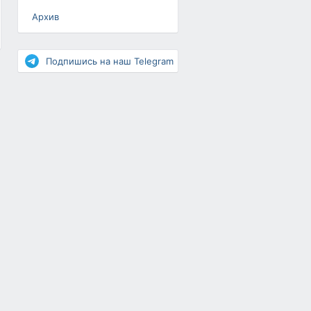
Архив
Разное
Повышение рейтинга
Подпишись на наш Telegram
Письма-цепочки
«Взгляд» — шоу о ВКонтакте