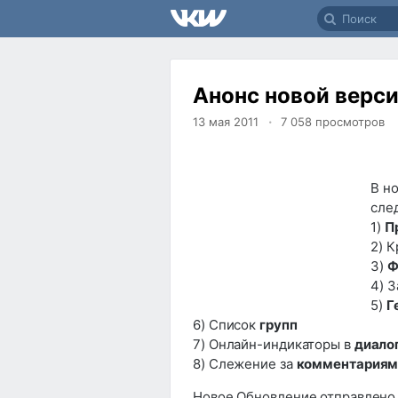
Анонс новой верси
13 мая 2011
7 058
просмотров
В н
сле
1)
П
2) 
3)
Ф
4) 
5)
Г
6) Список
групп
7) Онлайн-индикаторы в
диало
8) Слежение за
комментариям
Новое Обновление отправлено 