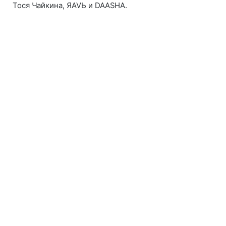
Тося Чайкина, ЯАVЬ и DAASHA.