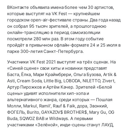
ВКонтакте объявила имена более чем 30 артистов,
которые выступят на VK Fest — крупнейшем
городском open-air-фестивале страны. Два года назад
он собрал 95 тысяч зрителей, а прошлогоднюю
онлайн-трансляцию в период самоизоляции
посмотрели 280 млн раз. В этом году событие
пройдёт в привычном офлайн-формате 24 и 25 июля в
парке 300-летия Санкт-Петербурга.
Участники VK Fest 2021 выступят на трёх сценах. На
«Синей сцене» свои хиты и новинки представят
Баста, Ёлка, Мари Краймбрери, Ольга Бузова, Artik &
Asti, Cream Soda, Little Big, LOBODA, NILETTO, Zivert,
Артур Пирожков и Артём Качер. Зрителей «Белой
сцены» удивят исполнители хип-хопа и
альтернативного жанра, среди которых — Пошлая
Молли, Markul, Ramil’, Rauf & Faik, дора, Звонкий,
ФОГЕЛЬ, Burito, GAYAZOV$ BROTHER$, Mary Gu, OG
Buda, SQWOZ BAB и Wildways. А первыми
участниками «Зелёной», инди-сцены станут ЛАУД,