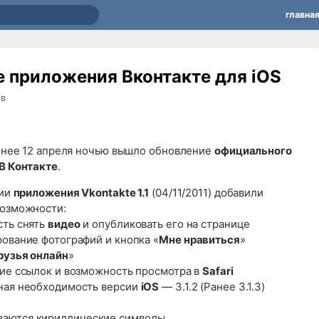
главна
 приложения Вконтакте для iOS
ов
чнее 12 апреля ночью вышло обновление
официального
В Контакте
.
сии
приложения Vkontakte 1.1
(04/11/2011) добавили
озможности:
ть снять
видео
и опубликовать его на странице
ование фотографий и кнопка «
Мне нравиться
»
рузья онлайн
»
ие ссылок и возможность просмотра в
Safari
ая необходимость версии
iOS
— 3.1.2 (Ранее 3.1.3)
ваются кириллические символы