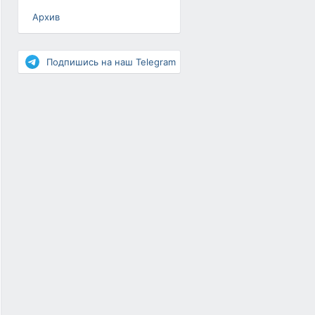
Архив
Разное
Повышение рейтинга
Подпишись на наш Telegram
Письма-цепочки
«Взгляд» — шоу о ВКонтакте