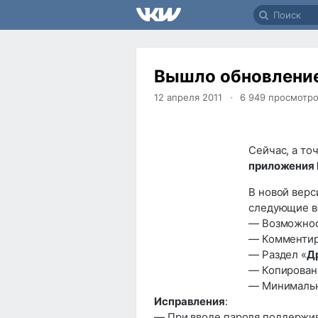
Вышло обновление
12 апреля 2011
6 949
просмотр
Сейчас, а то
приложения 
В новой вер
следующие в
— Возможнос
— Комментир
— Раздел «
Д
— Копирован
— Минимальн
Исправления
:
— При вводе пароля поддержи