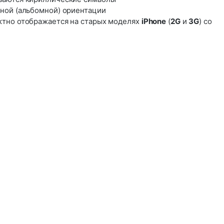
ной (альбомной) ориентации
ктно отображается на старых моделях
iPhone
(
2G
и
3G
) со