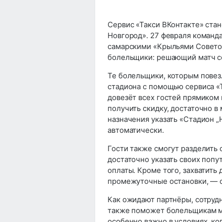
Сервис «Такси ВКонтакте» ста
Новгород». 27 февраля команда
самарскими «Крыльями Совето
болельщики: решающий матч со
Те болельщики, которым повезл
стадиона с помощью сервиса «
довезёт всех гостей прямиком 
получить скидку, достаточно в
назначения указать «Стадион 
автоматически.
Гости также смогут разделить 
достаточно указать своих попу
оплаты. Кроме того, захватить 
промежуточные остановки, — с
Как ожидают партнёры, сотруд
также поможет болельщикам м
особенно важно в условиях, ко