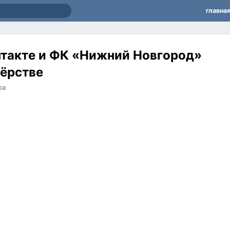
главна
нтакте и ФК «Нижний Новгород»
нёрстве
ра