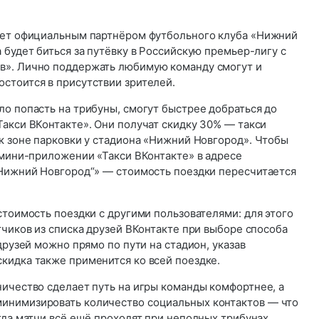
нет официальным партнёром футбольного клуба «Нижний
 будет биться за путёвку в Российскую премьер-лигу с
в». Лично поддержать любимую команду смогут и
стоится в присутствии зрителей.
о попасть на трибуны, смогут быстрее добраться до
Такси ВКонтакте». Они получат скидку 30% — такси
к зоне парковки у стадиона «Нижний Новгород». Чтобы
 мини-приложении «Такси ВКонтакте» в адресе
„Нижний Новгород“» — стоимость поездки пересчитается
стоимость поездки с другими пользователями: для этого
тчиков из списка друзей ВКонтакте при выборе способа
друзей можно прямо по пути на стадион, указав
кидка также применится ко всей поездке.
ничество сделает путь на игры команды комфортнее, а
инимизировать количество социальных контактов — что
гда матчи всё ещё проходят при неполных трибунах.