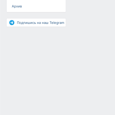
Архив
Разное
Повышение рейтинга
Подпишись на наш Telegram
Письма-цепочки
«Взгляд» — шоу о ВКонтакте