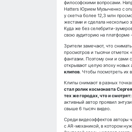
философскими вопросами. Напр
Hatters Юрием Музыченко с опа
у скетча более 12,3 млн просм
жестами и сделала несколько з
Куда же без селебрити-зумеро
свою аудиторию на платформе 
Зрители замечают, что снимат
просмотров и тысячи отметок 
фантазии. Поэтому они и сами 
открывают целую эпоху новых а
клипов
. Чтобы посмотреть их в
Клипы снимают в разных точка
стал ролик космонавта Серге
тех же городах, что и смотрят
активный автор проявил энтуз
свыше 6 тысяч видео.
Среди видеоэффектов авторы ч
с AR-механикой, в котором ну