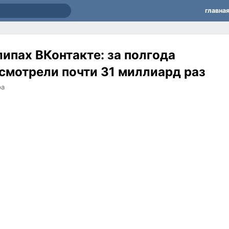
главна
липах ВКонтакте: за полгода
смотрели почти 31 миллиард раз
ра