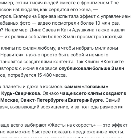
имер, сотни тысяч людей вместе с фронтменом The
ской наблюдали, как сердится его жена, —
отров. Екатерина Варнава испытала эффект с управлением
абавных фото — видео посмотрели более 10 млн раз.
в? Например, Дина Саева и Катя Адушкина также нашли
— их ролики собрали более 8 млн просмотров каждый.
ь клипы по силам любому, а чтобы набрать миллионы
«Нравится», нужно просто быть собой и немного
становятся создателями контента. Так Клипы ВКонтакте
второв: с июня в сервисе
опубликовали больше 3 млн
се, потребуется 15 480 часов.
х планеты и даже в космосе:
самым «топовым»
я Кудь-Сверчкова
. Однако
чаще всего клипы создают в
: Москве, Санкт-Петербурге и Екатеринбурге
. Самый
иазм, вызывающий восхищение, и за полгода разместил
аще всего выбирают «Жесты на скорость» — это эффект
жно как можно быстрее показать предложенные жесты.