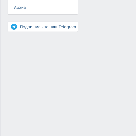
Архив
Разное
Повышение рейтинга
Подпишись на наш Telegram
Письма-цепочки
«Взгляд» — шоу о ВКонтакте