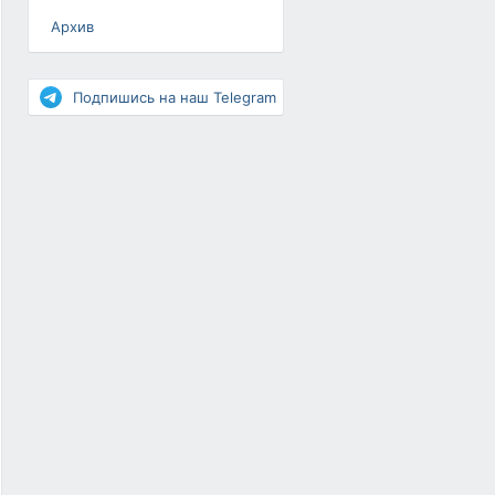
Архив
Разное
Повышение рейтинга
Подпишись на наш Telegram
Письма-цепочки
«Взгляд» — шоу о ВКонтакте