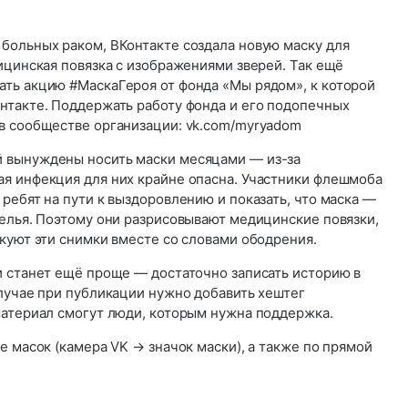
больных раком, ВКонтакте создала новую маску для
ицинская повязка с изображениями зверей. Так ещё
ть акцию #МаскаГероя от фонда «Мы рядом», к которой
нтакте. Поддержать работу фонда и его подопечных
в сообществе организации: vk.com/myryadom
 вынуждены носить маски месяцами — из-за
я инфекция для них крайне опасна. Участники флешмоба
ребят на пути к выздоровлению и показать, что маска —
селья. Поэтому они разрисовывают медицинские повязки,
куют эти снимки вместе со словами ободрения.
и станет ещё проще — достаточно записать историю в
случае при публикации нужно добавить хештег
материал смогут люди, которым нужна поддержка.
е масок (камера VK → значок маски), а также по прямой