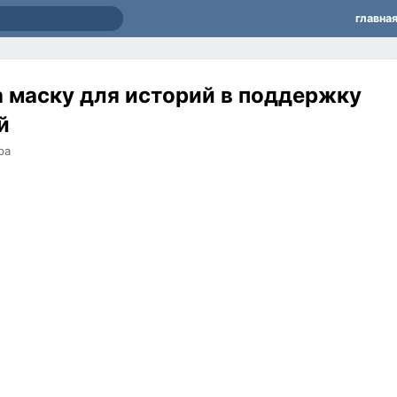
главна
а маску для историй в поддержку
й
ра