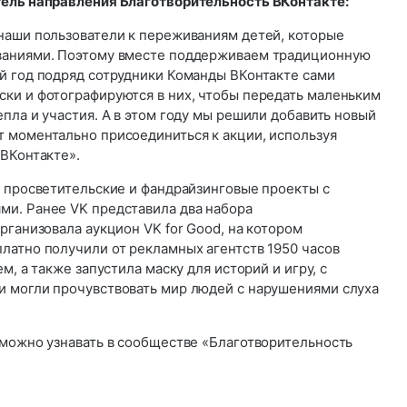
тель направления Благотворительность ВКонтакте:
наши пользователи к переживаниям детей, которые
ваниями. Поэтому вместе поддерживаем традиционную
й год подряд сотрудники Команды ВКонтакте сами
ки и фотографируются в них, чтобы передать маленьким
пла и участия. А в этом году мы решили добавить новый
 моментально присоединиться к акции, используя
 ВКонтакте».
т просветительские и фандрайзинговые проекты с
и. Ранее VK представила два набора
рганизовала аукцион VK for Good, на котором
латно получили от рекламных агентств 1950 часов
м, а также запустила маску для историй и игру, с
 могли прочувствовать мир людей с нарушениями слуха
 можно узнавать в сообществе «Благотворительность