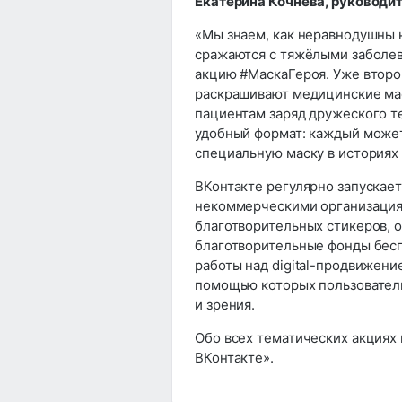
Екатерина Кочнева, руководи
«Мы знаем, как неравнодушны 
сражаются с тяжёлыми заболе
акцию #МаскаГероя. Уже второ
раскрашивают медицинские мас
пациентам заряд дружеского те
удобный формат: каждый может
специальную маску в историях
ВКонтакте регулярно запускае
некоммерческими организациям
благотворительных стикеров, о
благотворительные фонды бесп
работы над digital-продвижение
помощью которых пользователи
и зрения.
Обо всех тематических акциях
ВКонтакте».