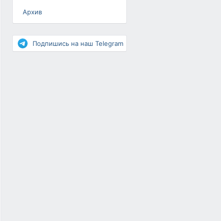
Архив
Разное
Повышение рейтинга
Подпишись на наш Telegram
Письма-цепочки
«Взгляд» — шоу о ВКонтакте