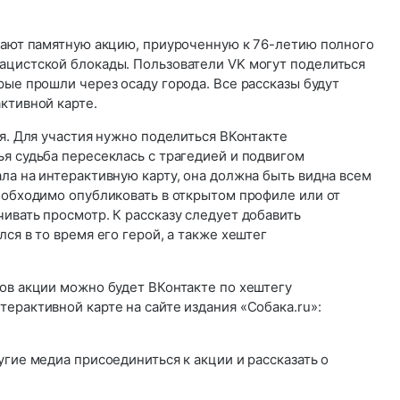
скают памятную акцию, приуроченную к 76-летию полного
ацистской блокады. Пользователи VK могут поделиться
рые прошли через осаду города. Все рассказы будут
ктивной карте.
ря. Для участия нужно поделиться ВКонтакте
я судьба пересеклась с трагедией и подвигом
ла на интерактивную карту, она должна быть видна всем
еобходимо опубликовать в открытом профиле или от
ивать просмотр. К рассказу следует добавить
ся в то время его герой, а также хештег
ков акции можно будет ВКонтакте по хештегу
ерактивной карте на сайте издания «Собака.ru»:
угие медиа присоединиться к акции и рассказать о