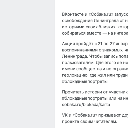
ВКонтакте и «Собака.ru» запу
освобождения Ленинграда от н
историями своих близких, кото
собираться вместе — на интера
Акция пройдёт с 21 по 27 янва
воспоминаниями о знакомых, чь
Ленинграда. Чтобы запись попа
пользователям. Для этого её н
имени сообщества и не огранич
геолокацию, где жил или трудил
#блокадныепортреты.
Прочитать истории от участни
#блокадныепортреты или на инт
sobaka.ru/blokada/karta
VK и «Собака.ru» призывают др
проекте своим читателям.