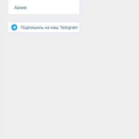
Архив
Разное
Повышение рейтинга
Подпишись на наш Telegram
Письма-цепочки
«Взгляд» — шоу о ВКонтакте