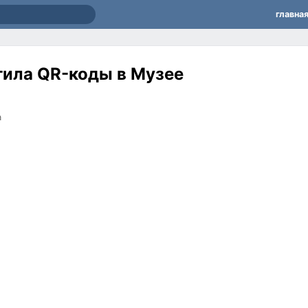
главна
тила QR-коды в Музее
а