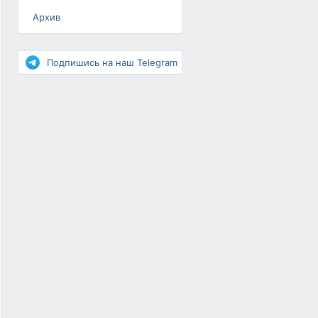
Архив
Разное
Повышение рейтинга
Подпишись на наш Telegram
Письма-цепочки
«Взгляд» — шоу о ВКонтакте