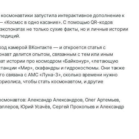
 космонавтики запустила интерактивное дополнение к
— «Космос в одно касание». С помощью QR-кодов
 экспонатах не только сухие факты, но и личные истории
спедиций.
од камерой ВКонтакте — и откроется статья с
онавт делится опытом, связанным с тем или иным
шат истории про космодром «Байконур», «летающую
 станции «Мир», скафандры и гидрокостюмы. Они также
го связана с АМС «Луна-3», сколько времени нужно
ориолиса, чтобы стать космонавтом, и другие
осмонавтов: Александр Александров, Олег Артемьев,
аплеров, Юрий Усачёв, Сергей Прокопьев и Александр