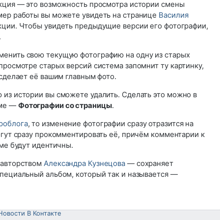
нкция — это возможность просмотра истории смены
мер работы вы можете увидеть на странице
Василия
нкции. Чтобы увидеть предыдущие версии его фотографии,
.
енить свою текущую фотографию на одну из старых
просмотре старых версий система запомнит ту картинку,
 сделает её вашим главным фото.
 из истории вы сможете удалить. Сделать это можно в
оме —
Фотографии со страницы
.
роблога
, то изменение фотографии сразу отразится на
огут сразу прокомментировать её, причём комментарии к
оме будут идентичны.
 авторством
Александра Кузнецова
— сохраняет
специальный альбом, который так и называется —
Новости В Контакте