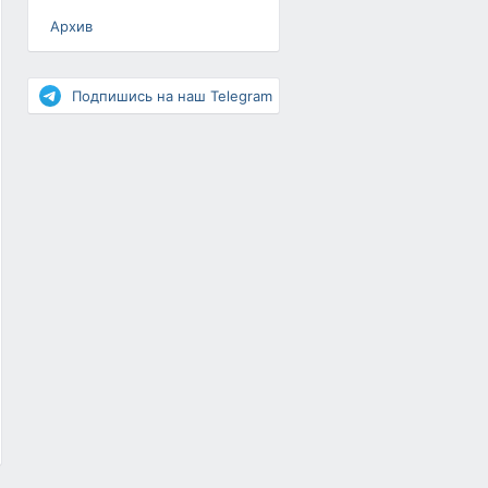
Архив
Разное
Повышение рейтинга
Подпишись на наш Telegram
Письма-цепочки
«Взгляд» — шоу о ВКонтакте