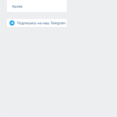
Архив
Разное
Повышение рейтинга
Подпишись на наш Telegram
Письма-цепочки
«Взгляд» — шоу о ВКонтакте