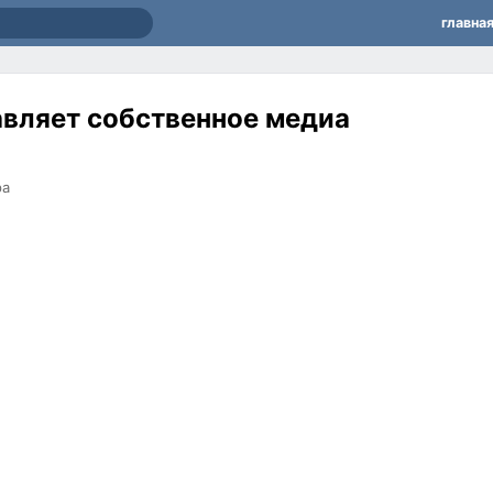
главна
авляет собственное медиа
ра