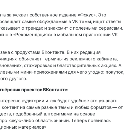
та запускает собственное издание «Фокус». Это
 освещает самые обсуждаемые в VK темы, ищет ответы
казывает о трендах и знакомит с полезными сервисами.
ожно в «Рекомендациях» в мобильном приложении VK
s
зана с продуктами ВКонтакте. В них редакция
ункциях, объясняет термины из рекламного кабинета,
внованиях, стажировках и благотворительных акциях. А
олезными мини-приложениями для чего угодно: покупок,
ого другого.
тнёрских проектов ВКонтакте:
нтересно аудитории и как будет удобнее это узнавать.
и контент на самые разные темы и любых форматов — от
ществ, подобранный алгоритмами на основе
про какую-либо область знаний. Теперь появилась
ционных материалов».