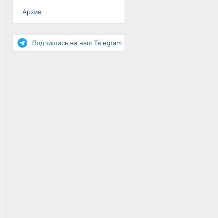
Архив
Разное
Повышение рейтинга
Подпишись на наш Telegram
Письма-цепочки
«Взгляд» — шоу о ВКонтакте