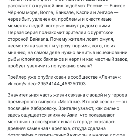
расскажет о крупнейших водоёмах России — Енисее,
Чёрном море, Волге, Байкале, Каспии и Ангаре —
через быт, увлечения, проблемы и счастливые
моменты людей, которые живут рядом с ними.
Первая серия познакомит зрителей с бурятской
стороной Байкала. Почему жители ловят омуля,
несмотря на запрет и угрозу тюрьмы, кого, по их
мнению, на самом деле нужно винить в исчезновении
рыбы (спойлер: бакланов и нерп) и как местный завод
пробует увеличить популяцию омуля?
Трейлер уже опубликован в сообществе «Лентач»:
vk.com/video-29534144_456250193
Значительная часть жизни связана с водой и у героев
премьерного выпуска «Местные. Второй сезон» — он
посвящён Хабаровску. Зрители узнают, как сильно
здесь ощущается влияние Азии, что показывают
местным на экскурсиях и как в городе оказалась
древняя каменная черепаха, откуда сделана
фотография с пятитысячной купюры и многое другое.