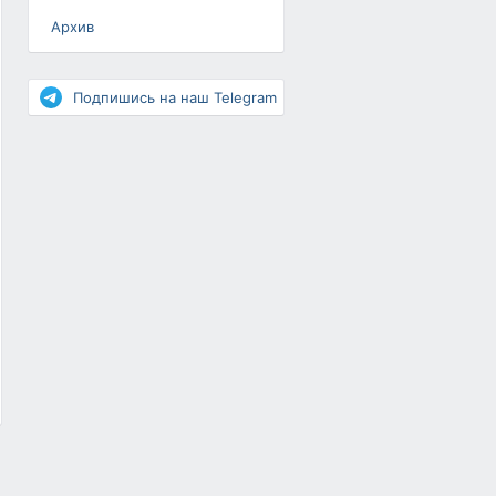
Архив
Разное
Повышение рейтинга
Подпишись на наш Telegram
Письма-цепочки
«Взгляд» — шоу о ВКонтакте