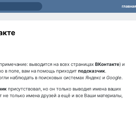
главна
акте
(примечание: выводится на всех страницах
ВКонтакте
) и
но в поле, вам на помощь приходит
подсказчик
.
огли наблюдать в поисковых системах
Яндекс
и
Google
.
чик
присутствовал, но он только выводил имена ваших
т не только имена друзей а ещё и все Ваши материалы,