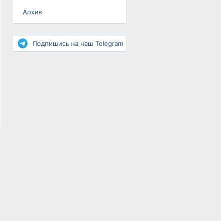
Архив
Разное
Повышение рейтинга
Подпишись на наш Telegram
Письма-цепочки
«Взгляд» — шоу о ВКонтакте