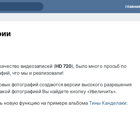
главна
фии
качество видеозаписей (
HD 720
), было много просьб по
фий, что мы и реализовали!
новых фотографий создаются версии высокого разрешения
 такой фотографией Вы найдете кнопку «
Увеличить
».
ть новую функцию на примере альбома
Тины Канделаки
: