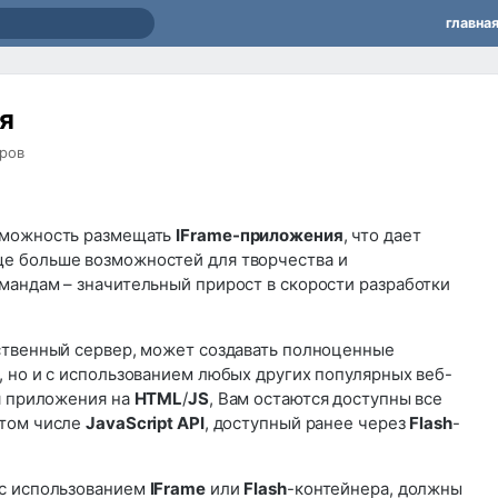
главна
я
ров
зможность размещать
IFrame-приложения
, что дает
е больше возможностей для творчества и
мандам – значительный прирост в скорости разработки
ственный сервер, может создавать полноценные
, но и с использованием любых других популярных веб-
ая приложения на
HTML
/
JS
, Вам остаются доступны все
в том числе
JavaScript API
, доступный ранее через
Flash
-
 с использованием
IFrame
или
Flash
-контейнера, должны