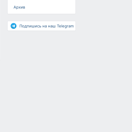
Архив
Разное
Повышение рейтинга
Подпишись на наш Telegram
Письма-цепочки
«Взгляд» — шоу о ВКонтакте