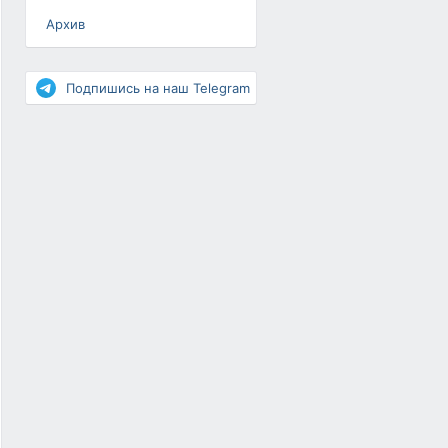
Архив
Разное
Повышение рейтинга
Подпишись на наш Telegram
Письма-цепочки
«Взгляд» — шоу о ВКонтакте