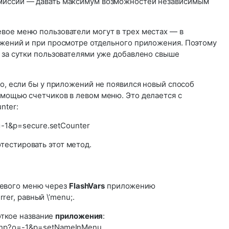
миссии — давать максимум возможностей независимым
евое меню пользователи могут в трех местах — в
ожений и при просмотре отдельного приложения. Поэтому
; за сутки пользователями уже добавлено свыше
но, если бы у приложений не появился новый способ
омощью счетчиков в левом меню. Это делается с
nter:
o=-1&p=secure.setCounter
естировать этот метод.
левого меню через
FlashVars
приложению
rer, равный \’menu;.
откое название
приложения
:
s.php?o=-1&p=setNameInMenu