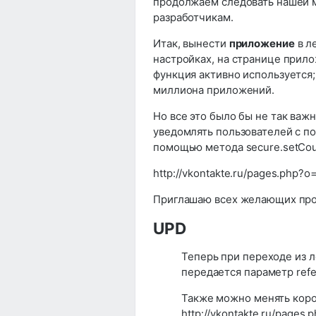
продолжаем следовать нашей 
разработчикам.
Итак, вынести
приложение
в л
настройках, на странице прил
функция активно используется
миллиона приложений.
Но все это было бы не так важ
уведомлять пользователей с п
помощью метода secure.setCou
http://vkontakte.ru/pages.php?
Приглашаю всех желающих прот
UPD
Теперь при переходе из 
передается параметр refer
Также можно менять кор
http://vkontakte.ru/page