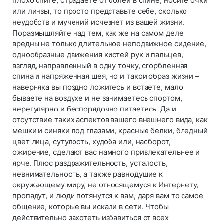
плохо спите, страдаете от болей в спине, носите очки
или линзы, то просто представьте себе, сколько
неудобств и мучений исчезнет из вашей жизни.
Поразмышляйте над тем, как же на самом деле
вредны не только длительное неподвижное сидение,
однообразные движения кистей рук и пальцев,
взгляд, направленный в одну точку, сгорбленная
спина и напряженная шея, но и такой образ жизни –
наверняка вы поздно ложитесь и встаете, мало
бываете на воздухе и не занимаетесь спортом,
нерегулярно и беспорядочно питаетесь. Да и
отсутствие таких аспектов вашего внешнего вида, как
мешки и синяки под глазами, красные белки, бледный
цвет лица, сутулость, худоба или, наоборот,
ожирение, сделают вас намного привлекательнее и
ярче. Плюс раздражительность, усталость,
невнимательность, а также равнодушие к
окружающему миру, не относящемуся к Интернету,
пропадут, и люди потянутся к вам, даря вам то самое
общение, которые вы искали в сети. Чтобы
действительно захотеть избавиться от всех