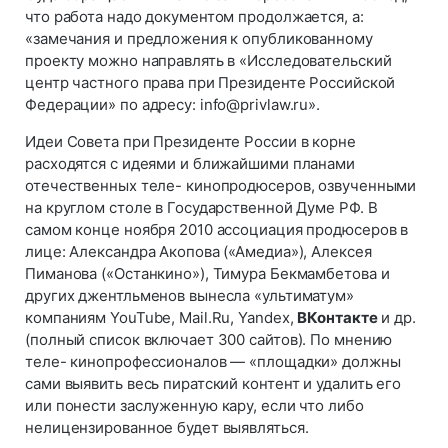
что работа надо документом продолжается, а:
«замечания и предложения к опубликованному
проекту можно направлять в «Исследовательский
центр частного права при Президенте Российской
Федерации» по адресу: info@privlaw.ru».
Идеи Совета при Президенте России в корне
расходятся с идеями и ближайшими планами
отечественных теле- кинопродюсеров, озвученными
на круглом столе в Государственной Думе РФ. В
самом конце ноября 2010 ассоциация продюсеров в
лице: Александра Акопова («Амедиа»), Алексея
Пиманова («Останкино»), Тимура Бекмамбетова и
других джентльменов вынесла «ультиматум»
компаниям YouTube, Mail.Ru, Yandex,
ВКонтакте
и др.
(полный список включает 300 сайтов). По мнению
теле- кинопрофессионалов — «площадки» должны
сами выявить весь пиратский контент и удалить его
или понести заслуженную кару, если что либо
нелицензированное будет выявляться.