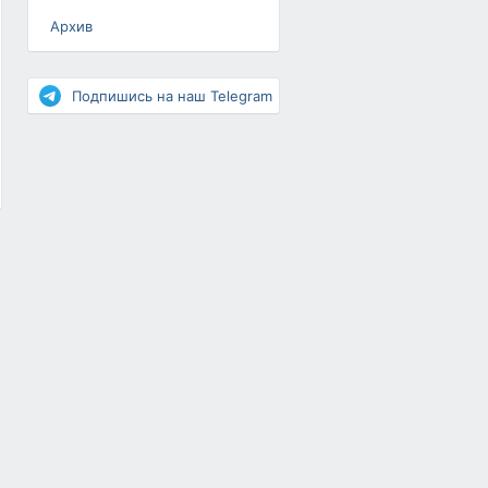
Архив
Разное
Повышение рейтинга
Подпишись на наш Telegram
Письма-цепочки
«Взгляд» — шоу о ВКонтакте