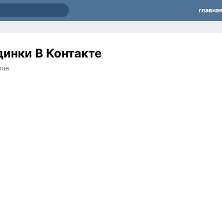
главна
динки В Контакте
ров