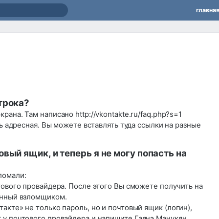
главна
трока?
рана. Там написано httр://vkоntаktе.ru/fаq.рhр?s=1
ть адресная. Вы можете вставлять туда ссылки на разные
вый ящик, и теперь я не могу попасть на
ломали:
тового провайдера. После этого Вы сможете получить на
енный взломщиком.
акте» не только пароль, но и почтовый ящик (логин),
 у почтового провайдера и напишите
Гаянэ Манукян