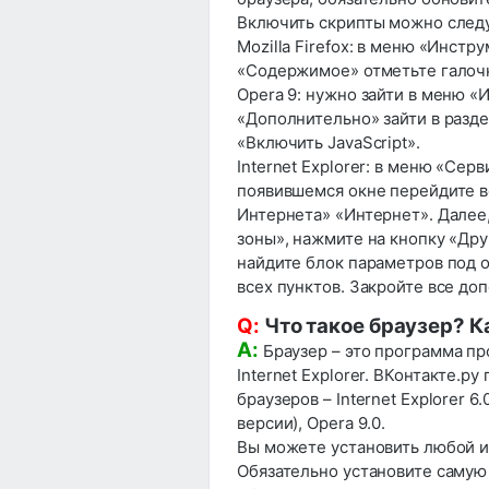
Включить скрипты можно след
Mozilla Firefox: в меню «Инст
«Содержимое» отметьте галочко
Opera 9: нужно зайти в меню «
«Дополнительно» зайти в разд
«Включить JavaSсript».
Internet Explorer: в меню «Сер
появившемся окне перейдите в
Интернета» «Интернет». Далее,
зоны», нажмите на кнопку «Др
найдите блок параметров под 
всех пунктов. Закройте все до
Q:
Что такое браузер? К
A:
Браузер – это программа п
Internet Explorer
. ВКонтакте.р
браузеров – Internet Explorer 6.
версии), Opera 9.0.
Вы можете установить любой из
Обязательно установите самую