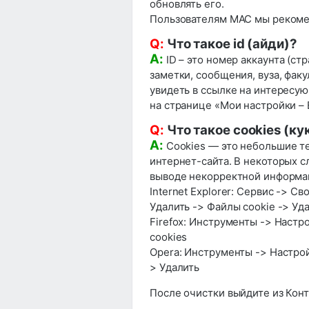
обновлять его.
Пользователям MAC мы рекоме
Q:
Что такое id (айди)?
A:
ID – это номер аккаунта (ст
заметки, сообщения, вуза, фак
увидеть в ссылке на интересу
на странице «Мои настройки – 
Q:
Что такое cookies (ку
A:
Cookies — это небольшие т
интернет-сайта. В некоторых с
выводе некорректной информаци
Internet Explorer: Сервис -> 
Удалить -> Файлы cookie -> Уда
Firefox: Инструменты -> Настро
cookies
Opera: Инструменты -> Настрой
> Удалить
После очистки выйдите из Конт