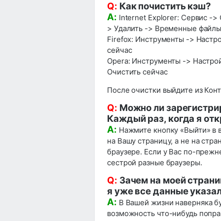
Q:
Как почистить кэш?
A:
Internet Explorer: Сервис -
> Удалить -> Временные файлы
Firefox: Инструменты -> Настр
сейчас
Opera: Инструменты -> Настро
Очистить сейчас
После очистки выйдите из Конт
Q:
Можно ли зарегистри
Каждый раз, когда я от
A:
Нажмите кнопку «Выйти» в 
на Вашу страницу, а не на стр
браузере. Если у Вас по-прежн
сестрой разные браузеры.
Q:
Зачем на моей стран
я уже все данные указа
A:
В Вашей жизни наверняка бу
возможность что-нибудь поправ