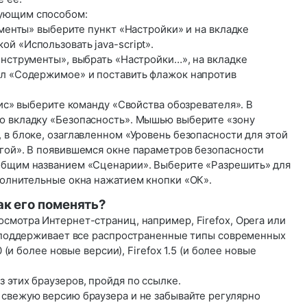
ующим способом:
рументы» выберите пункт «Настройки» и на вкладке
й «Использовать java-script».
Инструменты», выбрать «Настройки…», на вкладке
ел «Содержимое» и поставить флажок напротив
вис» выберите команду «Свойства обозревателя». В
о вкладку «Безопасность». Мышью выберите «зону
 в блоке, озаглавленном «Уровень безопасности для этой
угой». В появившемся окне параметров безопасности
общим названием «Сценарии». Выберите «Разрешить» для
полнительные окна нажатием кнопки «ОК».
ак его поменять?
росмотра Интернет-страниц, например,
Firefox
,
Opera
или
у поддерживает все распространенные типы современных
0 (и более новые версии), Firefox 1.5 (и более новые
 этих браузеров, пройдя по ссылке.
 свежую версию браузера и не забывайте регулярно