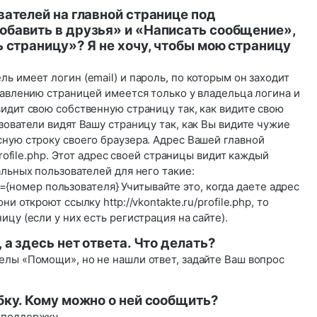
вателей на главной странице под
бавить в друзья» и «Написать сообщение»,
 страницу»? Я не хочу, чтобы мою страницу
ь имеет логин (email) и пароль, по которым он заходит
равлению страницей имеется только у владельца логина и
идит свою собственную страницу так, как видите свою
зователи видят Вашу страницу так, как Вы видите чужие
ную строку своего браузера. Адрес Вашей главной
profile.php. Этот адрес своей страницы видит каждый
альных пользователей для него такие:
?id={номер пользователя} Учитывайте это, когда даете адрес
и откроют ссылку http://vkontakte.ru/profile.php, то
цу (если у них есть регистрация на сайте).
 а здесь нет ответа. Что делать?
елы «Помощи», но не нашли ответ, задайте Ваш вопрос
бку. Кому можно о ней сообщить?
хподдержку
.