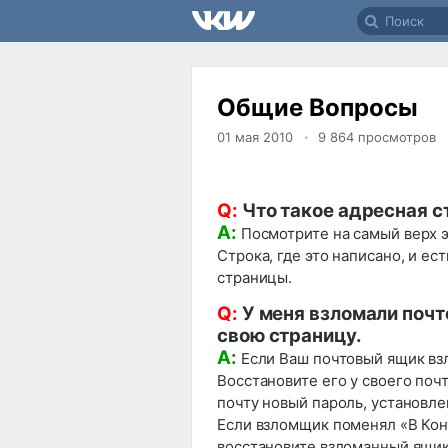
Общие Вопросы
01 мая 2010
9 864
просмотров
Q:
Что такое адресная с
A:
Посмотрите на самый верх эк
Строка, где это написано, и ес
страницы.
Q:
У меня взломали почто
свою страницу.
A:
Если Ваш почтовый ящик вз
Восстановите его у своего поч
почту новый пароль, установл
Если взломщик поменял «В Конт
восстановите взломанный ящик