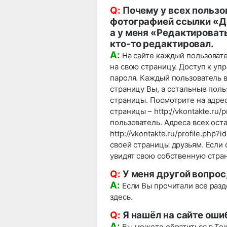
Q:
Почему у всех пользо
фотографией ссылки «До
а у меня «Редактировать
кто-то редактировал.
A:
На сайте каждый пользовател
на свою страницу. Доступ к уп
пароля. Каждый пользователь в
страницу Вы, а остальные поль
страницы. Посмотрите на адрес
страницы – http://vkontakte.ru/
пользователь. Адреса всех ост
http://vkontakte.ru/profile.php
своей страницы друзьям. Если он
увидят свою собственную страни
Q:
У меня другой вопрос,
A:
Если Вы прочитали все разд
здесь
.
Q:
Я нашёл на сайте оши
A:
Вы можете обратиться в
Те