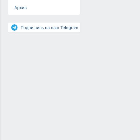
Архив
Разное
Повышение рейтинга
Подпишись на наш Telegram
Письма-цепочки
«Взгляд» — шоу о ВКонтакте