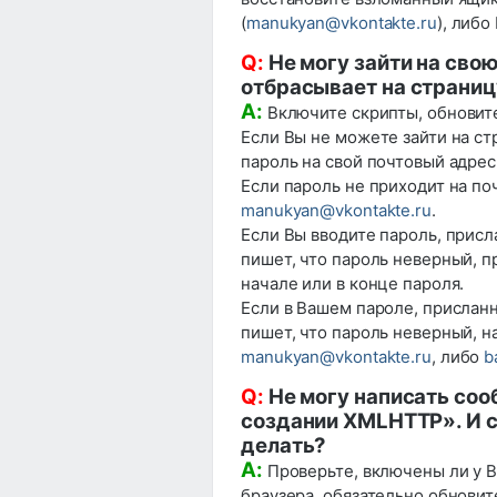
(
manukyan@vkontakte.ru
), либо
Q:
Не могу зайти на свою
отбрасывает на страниц
A:
Включите скрипты, обновите
Если Вы не можете зайти на ст
пароль на свой почтовый адрес
Если пароль не приходит на по
manukyan@vkontakte.ru
.
Если Вы вводите пароль, присл
пишет, что пароль неверный, п
начале или в конце пароля.
Если в Вашем пароле, прислан
пишет, что пароль неверный, н
manukyan@vkontakte.ru
, либо
b
Q:
Не могу написать соо
создании XMLHTTP». И с
делать?
A:
Проверьте, включены ли у Ва
браузера, обязательно обновит