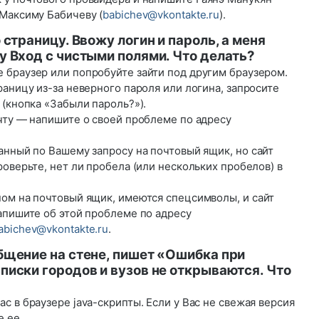
Максиму Бабичеву
(
babichev@vkontakte.ru
).
 страницу. Ввожу логин и пароль, а меня
у Вход с чистыми полями. Что делать?
 браузер или попробуйте зайти под другим браузером.
раницу из-за неверного пароля или логина, запросите
 (кнопка «Забыли пароль?»).
чту — напишите о своей проблеме по адресу
анный по Вашему запросу на почтовый ящик, но сайт
роверьте, нет ли пробела (или нескольких пробелов) в
ном на почтовый ящик, имеются спецсимволы, и сайт
апишите об этой проблеме по адресу
abichev@vkontakte.ru
.
бщение на стене, пишет «Ошибка при
писки городов и вузов не открываются. Что
с в браузере java-скрипты. Если у Вас не свежая версия
е ее.