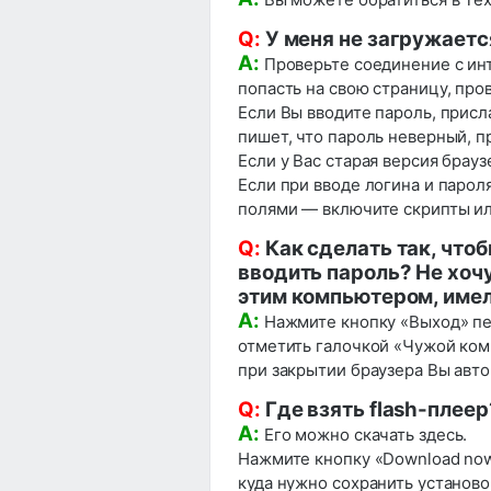
Q:
У меня не загружается
A:
Проверьте соединение с инт
попасть на свою страницу, про
Если Вы вводите пароль, присл
пишет, что пароль неверный, пр
Если у Вас старая версия брауз
Если при вводе логина и парол
полями — включите скрипты ил
Q:
Как сделать так, что
вводить пароль? Не хоч
этим компьютером, имел
A:
Нажмите кнопку «Выход» пер
отметить галочкой «Чужой комп
при закрытии браузера Вы авто
Q:
Где взять flash-плеер
A:
Его можно скачать
здесь
.
Нажмите кнопку «Download now
куда нужно сохранить установо