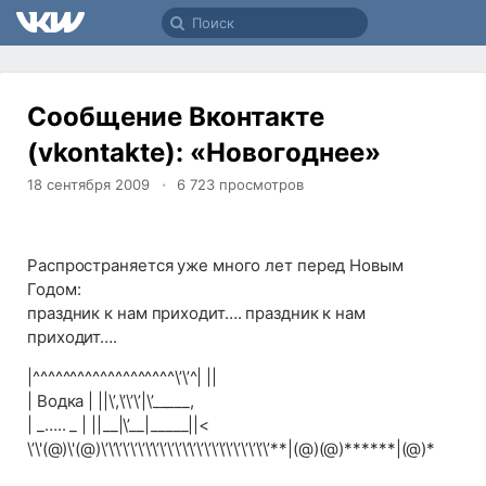
Сообщение Вконтакте
(vkontakte): «Новогоднее»
18 сентября 2009
6 723
просмотров
Распространяется уже много лет перед Новым
Годом:
праздник к нам приходит…. праздник к нам
приходит….
|^^^^^^^^^^^^^^^^^^^\’\’^| ||
| Водка | ||\’,\’\’\’|\’_____,
| _….. _ | ||__|\’__|_____||<
\’\'(@)\'(@)\’\’\’\’\’\’\’\’\’\’\’\’\’\’\’\’\’\’\’\’\’\’\’**|(@)(@)******|(@)*