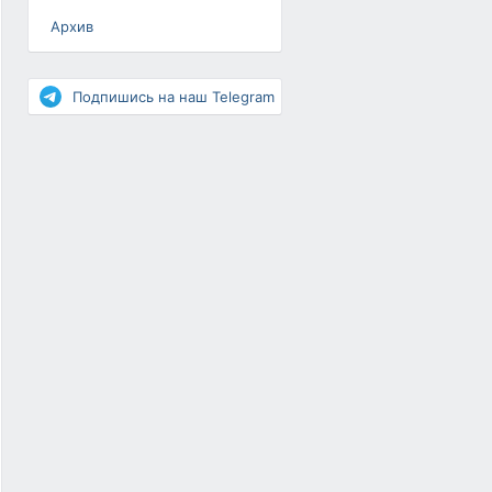
Архив
Разное
Повышение рейтинга
Подпишись на наш Telegram
Письма-цепочки
«Взгляд» — шоу о ВКонтакте