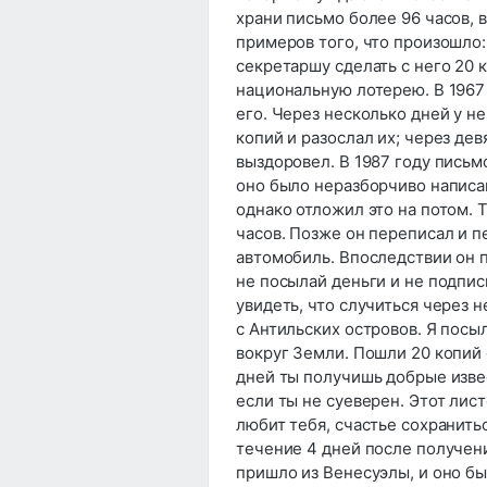
храни письмо более 96 часов, 
примеров того, что произошло:
секретаршу сделать с него 20 
национальную лотерею. В 1967
его. Через несколько дней у не
копий и разослал их; через дев
выздоровел. В 1987 году письм
оно было неразборчиво написа
однако отложил это на потом. 
часов. Позже он переписал и п
автомобиль. Впоследствии он п
не посылай деньги и не подпис
увидеть, что случиться через
с Антильских островов. Я посы
вокруг Земли. Пошли 20 копий 
дней ты получишь добрые извес
если ты не суеверен. Этот лист
любит тебя, счастье сохранить
течение 4 дней после получени
пришло из Венесуэлы, и оно б