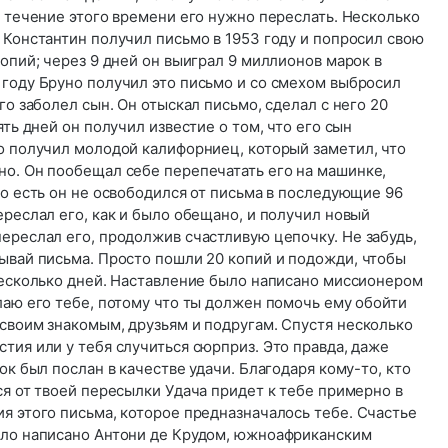
в течение этого времени его нужно переслать. Несколько
 Константин получил письмо в 1953 году и попросил свою
копий; через 9 дней он выиграл 9 миллионов марок в
 году Бруно получил это письмо и со смехом выбросил
го заболел сын. Он отыскал письмо, сделал с него 20
ять дней он получил известие о том, что его сын
о получил молодой калифорниец, который заметил, что
но. Он пообещал себе перепечатать его на машинке,
То есть он не освободился от письма в последующие 96
ереслал его, как и было обещано, и получил новый
ереслал его, продолжив счастливую цепочку. Не забудь,
ывай письма. Просто пошли 20 копий и подожди, чтобы
 несколько дней. Наставление было написано миссионером
лаю его тебе, потому что ты должен помочь ему обойти
своим знакомым, друзьям и подругам. Спустя несколько
тия или у тебя случиться сюрприз. Это правда, даже
ок был послан в качестве удачи. Благодаря кому-то, кто
ся от твоей пересылки Удача придет к тебе примерно в
я этого письма, которое предназначалось тебе. Счастье
ыло написано Антони де Крудом, южноафриканским