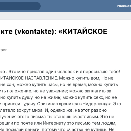
главна
кте (vkontakte): «КИТАЙСКОЕ
тров
ю : Это мне прислал один человек и я пересылаю тебе!
ТАЙСКОЕ НАСТАВЛЕНИЕ. Можно купить дом, Но не
 не сон; можно купить часы, но не время; можно купить
пить положение, но не уважение; можно заплатить за
но купить душу, но не жизнь; можно купить секс, но не
 приносит удачу. Оригинал хранится в Нидерландах. Это
етело вокруг мира. И, однако же, на этот раз оно
лучения этого письма ты станешь счастливым. Это не
ерешли по почте или Интернету это письмо тем людям,
Не посылай деньги, потому что счастье не купишь. Не