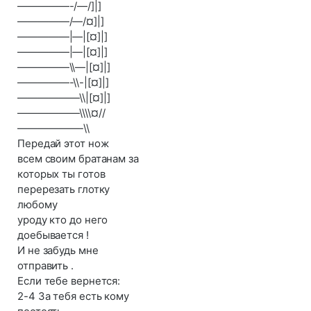
—————-/—/]|]
—————/—/¤]|]
—————|—|[¤]|]
—————|—|[¤]|]
—————\\—|[¤]|]
—————-\\-|[¤]|]
——————\\|[¤]|]
——————\\\\¤//
——————-\\
Передай этот нож
всем своим братанам за
которых ты готов
перерезать глотку
любому
уроду кто до него
доебывается !
И не забудь мне
отправить .
Если тебе вернется:
2-4 За тебя есть кому