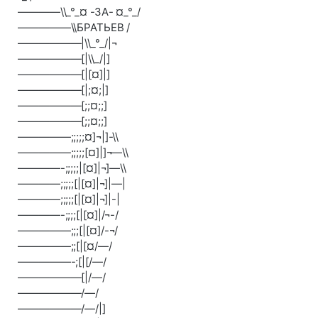
————\\_°_¤ -ЗА- ¤_°_/
—————\\БРАТЬЕВ /
——————|\\_°_/|¬
——————[|\\_/|]
——————[|[¤]|]
——————[|;¤;|]
——————[;;¤;;]
——————[;;¤;;]
—————;;;;;¤]¬|]-\\
—————;;;;;[¤]|]¬—\\
————-;;;;;|[¤]|¬]—\\
————;;;;;[|[¤]|¬]|—|
————;;;;;[|[¤]|¬]|-|
————-;;;;[|[¤]|/¬-/
—————;;;[|[¤]/-¬/
—————;;[|[¤/—/
—————-;[|[/—/
——————[|/—/
——————/—/
——————/—/|]