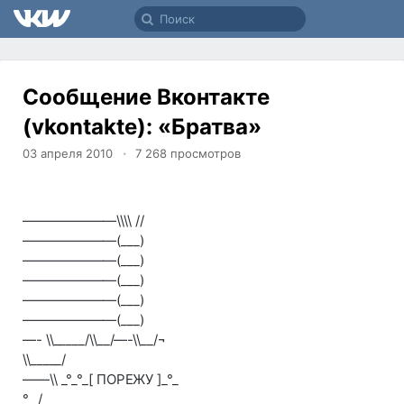
Сообщение Вконтакте
(vkontakte): «Братва»
03 апреля 2010
7 268
просмотров
———————\\\\ //
———————(___)
———————(___)
———————(___)
———————(___)
———————(___)
—- \\_____/\\__/—-\\__/¬
\\_____/
——\\ _°_°_[ ПОРЕЖУ ]_°_
°_ /