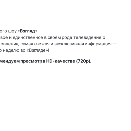
ого шоу «
Взгляд
».
вое и единственное в своём роде телевидение о
бновления, самая свежая и эксклюзивная информация —
ю неделю во «Взгляде»!
мендуем просмотр в HD-качестве (720р).