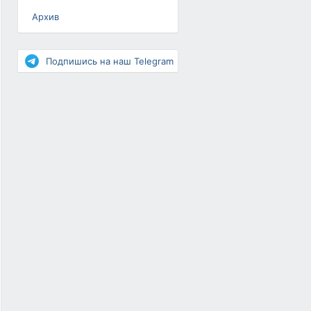
Архив
Разное
Повышение рейтинга
Подпишись на наш Telegram
Письма-цепочки
«Взгляд» — шоу о ВКонтакте